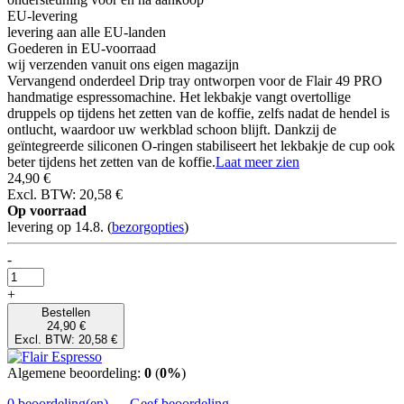
EU-levering
levering aan alle EU-landen
Goederen in EU-voorraad
wij verzenden vanuit ons eigen magazijn
Vervangend onderdeel Drip tray ontworpen voor de Flair 49 PRO
handmatige espressomachine. Het lekbakje vangt overtollige
druppels op tijdens het zetten van de koffie, zelfs nadat de hendel is
ontlucht, waardoor uw werkblad schoon blijft. Dankzij de
geïntegreerde siliconen O-ringen stabiliseert het lekbakje de cup ook
beter tijdens het zetten van de koffie.
Laat meer zien
24,90 €
Excl. BTW: 20,58 €
Op voorraad
levering op 14.8.
(
bezorgopties
)
-
+
Bestellen
24,90 €
Excl. BTW: 20,58 €
Algemene beoordeling:
0
(
0%
)
0 beoordeling(en)
Geef beoordeling