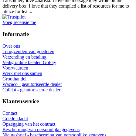
I absolutely love 4barista. I love the message they wrote on the
delivery box. I love that they compiled a list of resources for me to
utilize for lea ...
Voeg recensie toe
Informatie
Over ons
Terugzenden van goederen
Verzending en betaling
Veilig online betalen GoPay
Voorwaarden
Werk met ons samen
Groothandel
Wacaco - geautoriseerde dealer
Cafelat - geautoriseerde dealer
Klantenservice
Contact
Goede klacht
Opzegging van het contract
Bescherming van persoonlijke gegevens
Nieuwsbrief - bescherming van persoonlijke gegevens