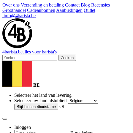
Over ons
Verzending en betaling
Contact
Blog
Recensies
Groothandel
Cadeaubonnen
Aanbiedingen
Outlet
info@4barista.be
4
barista
.be
alles voor barista's
Zoeken
BE
Selecteer het land van levering
Selecteer uw land alstublieft
Of
Blijf binnen
4barista.be
Inloggen
E-mailadres