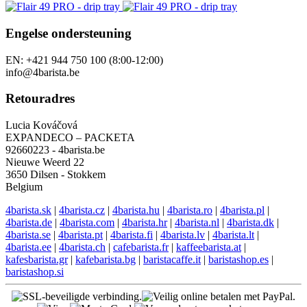
Engelse ondersteuning
EN: +421 944 750 100 (8:00-12:00)
info@4barista.be
Retouradres
Lucia Kováčová
EXPANDECO – PACKETA
92660223 - 4barista.be
Nieuwe Weerd 22
3650 Dilsen - Stokkem
Belgium
4barista.sk
|
4barista.cz
|
4barista.hu
|
4barista.ro
|
4barista.pl
|
4barista.de
|
4barista.com
|
4barista.hr
|
4barista.nl
|
4barista.dk
|
4barista.se
|
4barista.pt
|
4barista.fi
|
4barista.lv
|
4barista.lt
|
4barista.ee
|
4barista.ch
|
cafebarista.fr
|
kaffeebarista.at
|
kafesbarista.gr
|
kafebarista.bg
|
baristacaffe.it
|
baristashop.es
|
baristashop.si