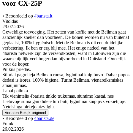
voor CX-25P
• Beoordeeld op
4barista.lt
Vitoldas
29.07.2026
Geweldige toevoeging. Het zetten van koffie met de Bellman gaat
aanzienlijk sneller dan voorheen. De bonen worden nu van buitenaf
geplaatst, 100% hygiënisch. Met de Bellman is dit een duidelijke
verbetering. Ik ben er erg blij mee. Het enige nadeel van het
4barista-netwerk zijn de verzendkosten, want in Litouwen zijn die
waarschijnlijk veel hoger dan bijvoorbeeld in Duitsland. Oneerlijk
voor de koper.
Puikus priedas.
Stipriai pagreiteja Bellman ruosa, lygintinai kaip buvo. Dabar pupos
dedasi is isores, 100% higiena. Turint Bellman, vienareiksmiskas
atnaujinimas.
Labai patinka.
Tik vienintelis 4barista tinklo trukumas, siuntimo kastai, nes
Lietuvoje suma gan didele turi buti, lygintinai kaip pvz vokietijoje.
Neteisinga pirkejo atzvilgiu.
Vertalen
Bekijk origineel
• Beoordeeld op
4barista.de
Frank
26.02.2026