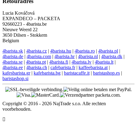
Retouradres
Lucia Kováčová
EXPANDECO – PACKETA
92660223 - 4barista.be
Nieuwe Weerd 22
3650 Dilsen - Stokkem
Belgium
4barista.sk
|
4barista.cz
|
4barista.hu
|
4barista.ro
|
4barista.pl
|
4barista.de
|
4barista.com
|
4barista.hr
|
4barista.nl
|
4barista.dk
|
4barista.se
|
4barista.pt
|
4barista.fi
|
4barista.lv
|
4barista.lt
|
4barista.ee
|
4barista.ch
|
cafebarista.fr
|
kaffeebarista.at
|
kafesbarista.gr
|
kafebarista.bg
|
baristacaffe.it
|
baristashop.es
|
baristashop.si
Copyright © 2016 - 2026 NajTrade s.r.o. Alle rechten
voorbehouden.