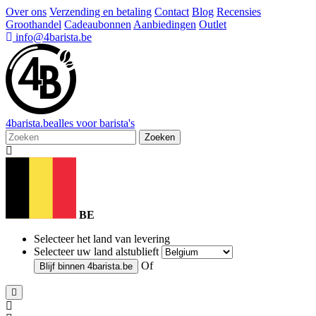
Over ons
Verzending en betaling
Contact
Blog
Recensies
Groothandel
Cadeaubonnen
Aanbiedingen
Outlet
info@4barista.be
4
barista
.be
alles voor barista's
Zoeken
BE
Selecteer het land van levering
Selecteer uw land alstublieft
Of
Blijf binnen
4barista.be