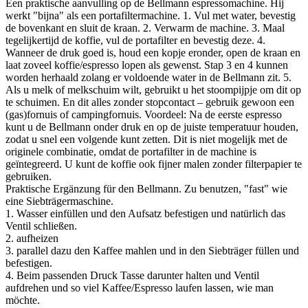
Een praktische aanvulling op de Bellmann espressomachine. Hij
werkt "bijna" als een portafiltermachine. 1. Vul met water, bevestig
de bovenkant en sluit de kraan. 2. Verwarm de machine. 3. Maal
tegelijkertijd de koffie, vul de portafilter en bevestig deze. 4.
Wanneer de druk goed is, houd een kopje eronder, open de kraan en
laat zoveel koffie/espresso lopen als gewenst. Stap 3 en 4 kunnen
worden herhaald zolang er voldoende water in de Bellmann zit. 5.
Als u melk of melkschuim wilt, gebruikt u het stoompijpje om dit op
te schuimen. En dit alles zonder stopcontact – gebruik gewoon een
(gas)fornuis of campingfornuis. Voordeel: Na de eerste espresso
kunt u de Bellmann onder druk en op de juiste temperatuur houden,
zodat u snel een volgende kunt zetten. Dit is niet mogelijk met de
originele combinatie, omdat de portafilter in de machine is
geïntegreerd. U kunt de koffie ook fijner malen zonder filterpapier te
gebruiken.
Praktische Ergänzung für den Bellmann. Zu benutzen, "fast" wie
eine Siebträgermaschine.
1. Wasser einfüllen und den Aufsatz befestigen und natürlich das
Ventil schließen.
2. aufheizen
3. parallel dazu den Kaffee mahlen und in den Siebträger füllen und
befestigen.
4. Beim passenden Druck Tasse darunter halten und Ventil
aufdrehen und so viel Kaffee/Espresso laufen lassen, wie man
möchte.