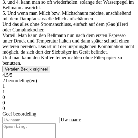
3. und 4. kann man so oft wiederholen, solange der Wasserpegel im
Bellmann ausreicht.
5. Und wenn man Milch bzw. Milchschaum möchte, anschließend
mit dem Dampfauslass die Milch aufschäumen.
Und das alles ohne Stromanschluss, einfach auf dem (Gas-)Herd
oder Campingkocher.
Vorteil: Man kann den Bellmann nun nach dem ersten Espresso
unter Druck und Temperatur halten und dann später schnell einen
weiteren bereiten. Das ist mit der ursprünglichen Kombination nicht
möglich, da sich dort der Siebträger im Gerät befindet.
Und man kann den Kaffee feiner mahlen ohne Filterpapier zu
benutzen.
Vertalen
Bekijk origineel
4.5/5
2 beoordeling(en)
1
1
0
0
0
Geef beoordeling
Uw naam: