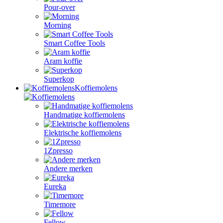
Pour-over
Morning
Smart Coffee Tools
Aram koffie
Superkop
Koffiemolens
Handmatige koffiemolens
Elektrische koffiemolens
1Zpresso
Andere merken
Eureka
Timemore
Fellow