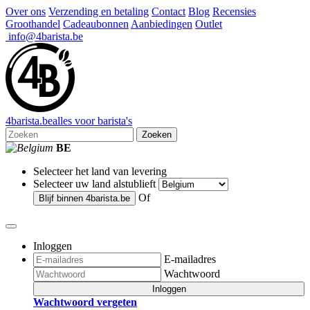
Over ons
Verzending en betaling
Contact
Blog
Recensies
Groothandel
Cadeaubonnen
Aanbiedingen
Outlet
info@4barista.be
4
barista
.be
alles voor barista's
Zoeken
BE
Selecteer het land van levering
Selecteer uw land alstublieft
Of
Blijf binnen
4barista.be
Inloggen
E-mailadres
Wachtwoord
Inloggen
Wachtwoord vergeten