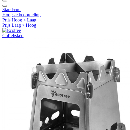
Standaard
Hoogste beoordeling
Prijs Hoog < Laag
Prijs Laag > Hoog