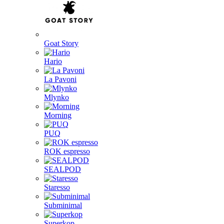
Goat Story
Hario
La Pavoni
Mlynko
Morning
PUQ
ROK espresso
SEALPOD
Staresso
Subminimal
Superkop