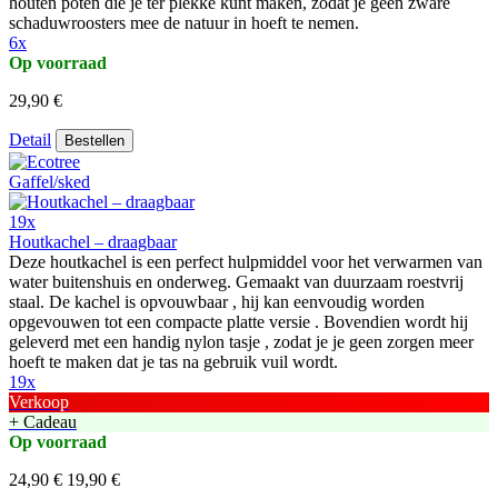
houten poten die je ter plekke kunt maken, zodat je geen zware
schaduwroosters mee de natuur in hoeft te nemen.
6x
Op voorraad
29,90 €
Detail
Bestellen
19x
Houtkachel – draagbaar
Deze houtkachel is een perfect hulpmiddel voor het verwarmen van
water buitenshuis en onderweg. Gemaakt van duurzaam roestvrij
staal. De kachel is opvouwbaar , hij kan eenvoudig worden
opgevouwen tot een compacte platte versie . Bovendien wordt hij
geleverd met een handig nylon tasje , zodat je je geen zorgen meer
hoeft te maken dat je tas na gebruik vuil wordt.
19x
Verkoop
+ Cadeau
Op voorraad
24,90 €
19,90 €