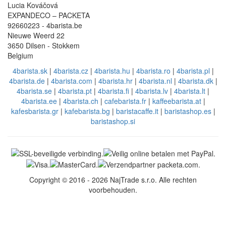
Lucia Kováčová
EXPANDECO – PACKETA
92660223 - 4barista.be
Nieuwe Weerd 22
3650 Dilsen - Stokkem
Belgium
4barista.sk
|
4barista.cz
|
4barista.hu
|
4barista.ro
|
4barista.pl
|
4barista.de
|
4barista.com
|
4barista.hr
|
4barista.nl
|
4barista.dk
|
4barista.se
|
4barista.pt
|
4barista.fi
|
4barista.lv
|
4barista.lt
|
4barista.ee
|
4barista.ch
|
cafebarista.fr
|
kaffeebarista.at
|
kafesbarista.gr
|
kafebarista.bg
|
baristacaffe.it
|
baristashop.es
|
baristashop.si
Copyright © 2016 - 2026 NajTrade s.r.o. Alle rechten
voorbehouden.