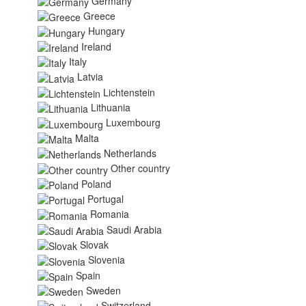
Germany
Greece
Hungary
Ireland
Italy
Latvia
Lichtenstein
Lithuania
Luxembourg
Malta
Netherlands
Other country
Poland
Portugal
Romania
Saudi Arabia
Slovak
Slovenia
Spain
Sweden
Switzerland