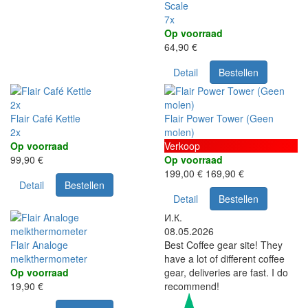
Scale
7x
Op voorraad
64,90 €
Detail
Bestellen
2x
Flair Café Kettle
Flair Power Tower (Geen
2x
molen)
Op voorraad
Verkoop
99,90 €
Op voorraad
199,00 €
169,90 €
Detail
Bestellen
Detail
Bestellen
И.К.
08.05.2026
Flair Analoge
Best Coffee gear site! They
melkthermometer
have a lot of different coffee
Op voorraad
gear, deliveries are fast. I do
19,90 €
recommend!