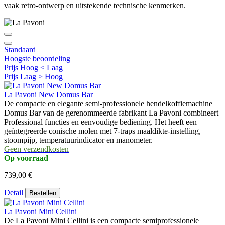
vaak retro-ontwerp en uitstekende technische kenmerken.
Standaard
Hoogste beoordeling
Prijs Hoog < Laag
Prijs Laag > Hoog
La Pavoni New Domus Bar
De compacte en elegante semi-professionele hendelkoffiemachine
Domus Bar van de gerenommeerde fabrikant La Pavoni combineert
Professional functies en eenvoudige bediening. Het heeft een
geïntegreerde conische molen met 7-traps maaldikte-instelling,
stoompijp, temperatuurindicator en manometer.
Geen verzendkosten
Op voorraad
739,00 €
Detail
Bestellen
La Pavoni Mini Cellini
De La Pavoni Mini Cellini is een compacte semiprofessionele