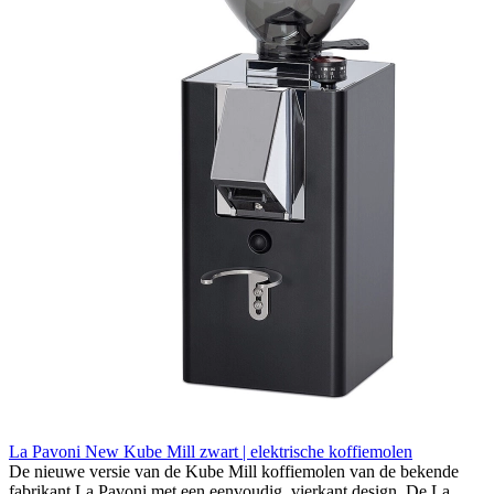
La Pavoni New Kube Mill zwart | elektrische koffiemolen
De nieuwe versie van de Kube Mill koffiemolen van de bekende
fabrikant La Pavoni met een eenvoudig, vierkant design. De La