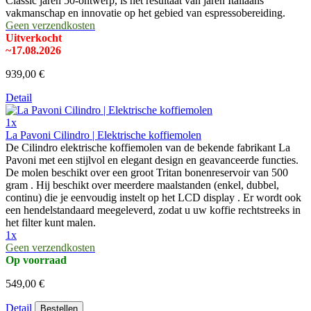
Classic jaren 50-ontwerp, is het resultaat van jaren Italiaans
vakmanschap en innovatie op het gebied van espressobereiding.
Geen verzendkosten
Uitverkocht
~17.08.2026
939,00 €
Detail
1x
La Pavoni Cilindro | Elektrische koffiemolen
De Cilindro elektrische koffiemolen van de bekende fabrikant La
Pavoni met een stijlvol en elegant design en geavanceerde functies.
De molen beschikt over een groot Tritan bonenreservoir van 500
gram . Hij beschikt over meerdere maalstanden (enkel, dubbel,
continu) die je eenvoudig instelt op het LCD display . Er wordt ook
een hendelstandaard meegeleverd, zodat u uw koffie rechtstreeks in
het filter kunt malen.
1x
Geen verzendkosten
Op voorraad
549,00 €
Detail
Bestellen