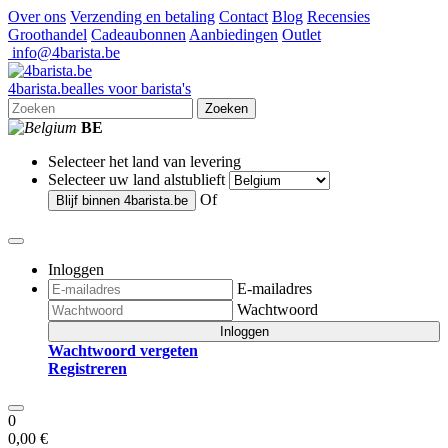
Over ons
Verzending en betaling
Contact
Blog
Recensies
Groothandel
Cadeaubonnen
Aanbiedingen
Outlet
info@4barista.be
4
barista
.be
alles voor barista's
Zoeken
BE
Selecteer het land van levering
Selecteer uw land alstublieft
Of
Blijf binnen
4barista.be
Inloggen
E-mailadres
Wachtwoord
Inloggen
Wachtwoord vergeten
Registreren
0
0,00 €