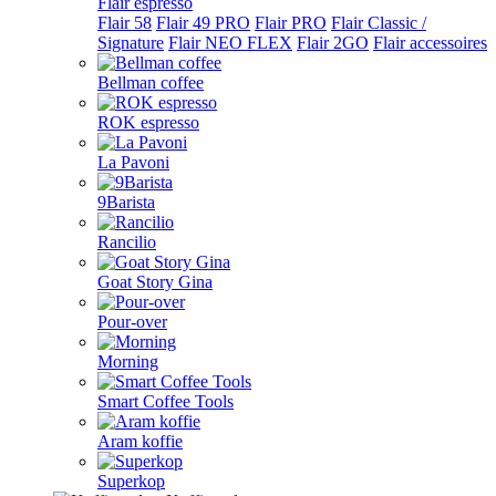
Flair espresso
Flair 58
Flair 49 PRO
Flair PRO
Flair Classic /
Signature
Flair NEO FLEX
Flair 2GO
Flair accessoires
Bellman coffee
ROK espresso
La Pavoni
9Barista
Rancilio
Goat Story Gina
Pour-over
Morning
Smart Coffee Tools
Aram koffie
Superkop