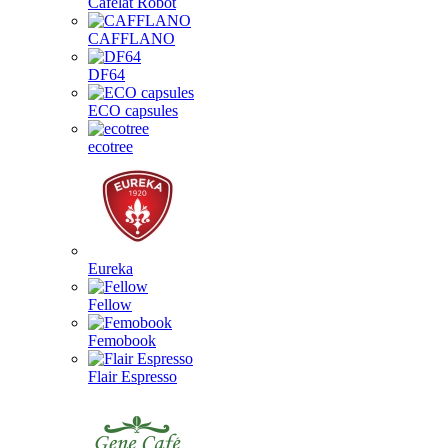
Cafelat Robot
CAFFLANO
DF64
ECO capsules
ecotree
Eureka
Fellow
Femobook
Flair Espresso