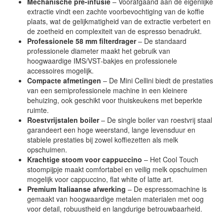
Mechanische pre-infusie
– Voorafgaand aan de eigenlijke
extractie vindt een zachte voorbevochtiging van de koffie
plaats, wat de gelijkmatigheid van de extractie verbetert en
de zoetheid en complexiteit van de espresso benadrukt.
Professionele 58 mm filterdrager
– De standaard
professionele diameter maakt het gebruik van
hoogwaardige IMS/VST-bakjes en professionele
accessoires mogelijk.
Compacte afmetingen
– De Mini Cellini biedt de prestaties
van een semiprofessionele machine in een kleinere
behuizing, ook geschikt voor thuiskeukens met beperkte
ruimte.
Roestvrijstalen boiler
– De single boiler van roestvrij staal
garandeert een hoge weerstand, lange levensduur en
stabiele prestaties bij zowel koffiezetten als melk
opschuimen.
Krachtige stoom voor cappuccino
– Het Cool Touch
stoompijpje maakt comfortabel en veilig melk opschuimen
mogelijk voor cappuccino, flat white of latte art.
Premium Italiaanse afwerking
– De espressomachine is
gemaakt van hoogwaardige metalen materialen met oog
voor detail, robuustheid en langdurige betrouwbaarheid.