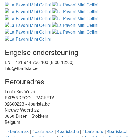
Engelse ondersteuning
EN: +421 944 750 100 (8:00-12:00)
info@4barista.be
Retouradres
Lucia Kováčová
EXPANDECO – PACKETA
92660223 - 4barista.be
Nieuwe Weerd 22
3650 Dilsen - Stokkem
Belgium
4barista.sk
|
4barista.cz
|
4barista.hu
|
4barista.ro
|
4barista.pl
|