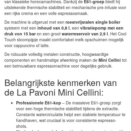
van klassieke horecamachines. Dankzij de
E61-groep
biedt hij
uitstekende thermische stabiliteit en mechanische pre-infusie voor
een rijke crema en een volle espressosmaak.
De machine is uitgerust met een
roestvrijstalen single boiler
systeem met een
inhoud van 0,8 l
, een
vibratiepomp met een
druk von 15 bar
en een groot
waterreservoir van 2,9 l
. Het Cool
Touch stoompijpje maakt comfortabel melk opschuimen mogelijk
voor cappuccino of latte.
De robuuste volledig metalen constructie, hoogwaardige
componenten en handmatige afwerking maken de
Mini Cellini
tot
een betrouwbare espressomachine voor dagelijks gebruik.
Belangrijkste kenmerken van
de La Pavoni Mini Cellini:
Professionele E61-kop
– De massieve E61-groep zorgt
voor een hoge thermische stabiliteit tijdens de extractie.
Constante watercirculatie helpt een stabiele temperatuur te
handhaven, wat cruciaal is voor consistente espresso-
shots.