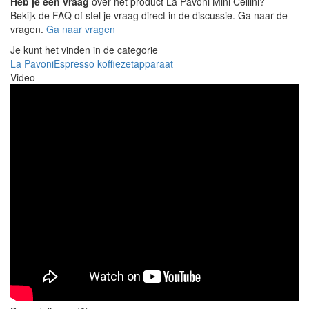
Heb je een vraag
over het product La Pavoni Mini Cellini?
Bekijk de FAQ of stel je vraag direct in de discussie. Ga naar de
vragen.
Ga naar vragen
Je kunt het vinden in de categorie
La Pavoni
Espresso koffiezetapparaat
Video