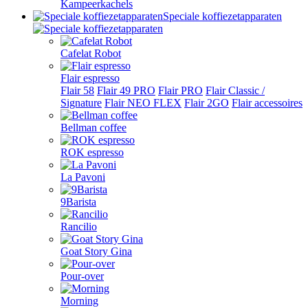
Kampeerkachels
Speciale koffiezetapparaten
Cafelat Robot
Flair espresso
Flair 58
Flair 49 PRO
Flair PRO
Flair Classic /
Signature
Flair NEO FLEX
Flair 2GO
Flair accessoires
Bellman coffee
ROK espresso
La Pavoni
9Barista
Rancilio
Goat Story Gina
Pour-over
Morning