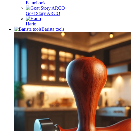
Femobook
Goat Story ARCO
Hario
Barista tools