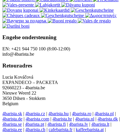
Engelse ondersteuning
EN: +421 944 750 100 (8:00-12:00)
info@4barista.be
Retouradres
Lucia Kováčová
EXPANDECO – PACKETA
92660223 - 4barista.be
Nieuwe Weerd 22
3650 Dilsen - Stokkem
Belgium
4barista.sk
|
4barista.cz
|
4barista.hu
|
4barista.ro
|
4barista.pl
|
4barista.de
|
4barista.com
|
4barista.hr
|
4barista.nl
|
4barista.dk
|
4barista.se
|
4barista.pt
|
4barista.fi
|
4barista.lv
|
4barista.lt
|
4barista.ee
|
4barista.ch
|
cafebarista.fr
|
kaffeebarista.at
|