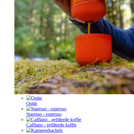
Outin
Staresso - espresso
Cafflano - gefilterde koffie