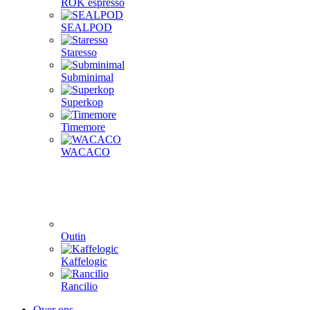
ROK espresso
SEALPOD
Staresso
Subminimal
Superkop
Timemore
WACACO
Outin
Kaffelogic
Rancilio
Over ons