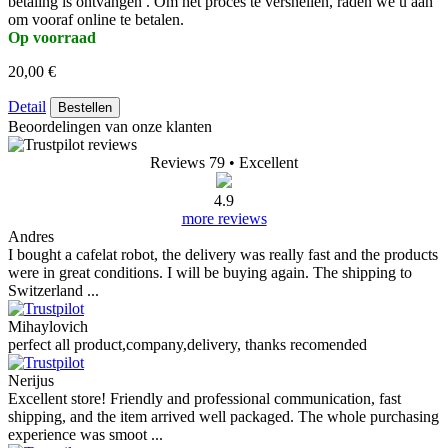
betaling is ontvangen . Om het proces te versnellen, raden we u aan
om vooraf online te betalen.
Op voorraad
20,00 €
Detail
Bestellen
Beoordelingen van onze klanten
Reviews 79
• Excellent
4.9
more reviews
Andres
I bought a cafelat robot, the delivery was really fast and the products
were in great conditions. I will be buying again. The shipping to
Switzerland ...
Mihaylovich
perfect all product,company,delivery, thanks recomended
Nerijus
Excellent store! Friendly and professional communication, fast
shipping, and the item arrived well packaged. The whole purchasing
experience was smoot ...