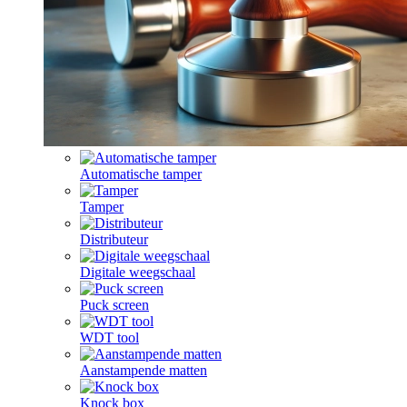
Automatische tamper
Tamper
Distributeur
Digitale weegschaal
Puck screen
WDT tool
Aanstampende matten
Knock box