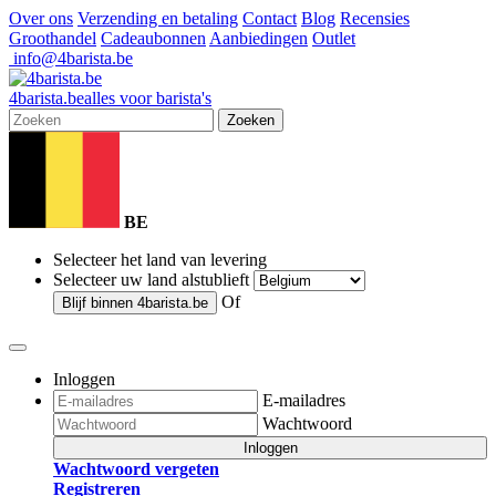
Over ons
Verzending en betaling
Contact
Blog
Recensies
Groothandel
Cadeaubonnen
Aanbiedingen
Outlet
info@4barista.be
4
barista
.be
alles voor barista's
Zoeken
BE
Selecteer het land van levering
Selecteer uw land alstublieft
Of
Blijf binnen
4barista.be
Inloggen
E-mailadres
Wachtwoord
Inloggen
Wachtwoord vergeten
Registreren