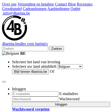
Over ons
Verzending en betaling
Contact
Blog
Recensies
Groothandel
Cadeaubonnen
Aanbiedingen
Outlet
info@4barista.be
4
barista
.be
alles voor barista's
Zoeken
BE
Selecteer het land van levering
Selecteer uw land alstublieft
Of
Blijf binnen
4barista.be
Inloggen
E-mailadres
Wachtwoord
Inloggen
Wachtwoord vergeten