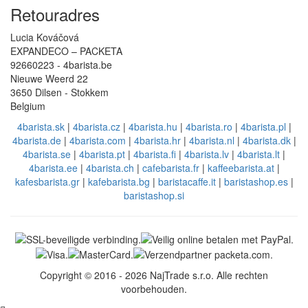
Retouradres
Lucia Kováčová
EXPANDECO – PACKETA
92660223 - 4barista.be
Nieuwe Weerd 22
3650 Dilsen - Stokkem
Belgium
4barista.sk
|
4barista.cz
|
4barista.hu
|
4barista.ro
|
4barista.pl
|
4barista.de
|
4barista.com
|
4barista.hr
|
4barista.nl
|
4barista.dk
|
4barista.se
|
4barista.pt
|
4barista.fi
|
4barista.lv
|
4barista.lt
|
4barista.ee
|
4barista.ch
|
cafebarista.fr
|
kaffeebarista.at
|
kafesbarista.gr
|
kafebarista.bg
|
baristacaffe.it
|
baristashop.es
|
baristashop.si
Copyright © 2016 - 2026 NajTrade s.r.o. Alle rechten
voorbehouden.