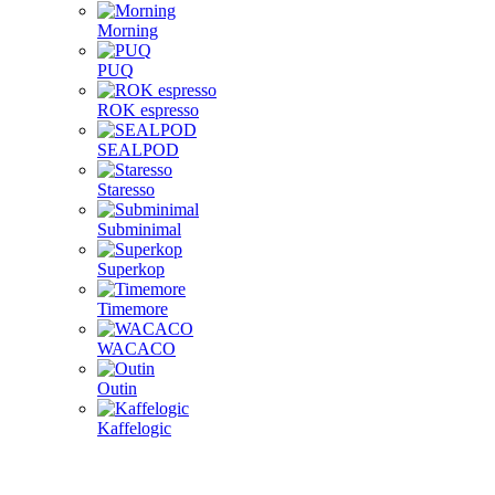
Morning
PUQ
ROK espresso
SEALPOD
Staresso
Subminimal
Superkop
Timemore
WACACO
Outin
Kaffelogic