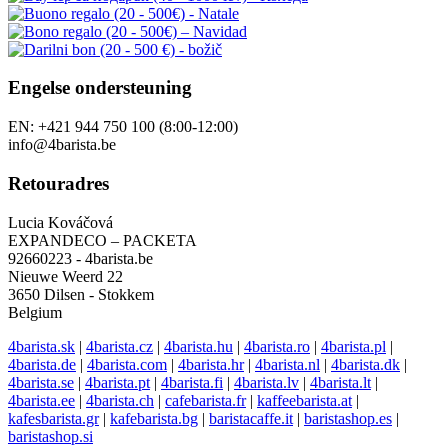
Engelse ondersteuning
EN: +421 944 750 100 (8:00-12:00)
info@4barista.be
Retouradres
Lucia Kováčová
EXPANDECO – PACKETA
92660223 - 4barista.be
Nieuwe Weerd 22
3650 Dilsen - Stokkem
Belgium
4barista.sk
|
4barista.cz
|
4barista.hu
|
4barista.ro
|
4barista.pl
|
4barista.de
|
4barista.com
|
4barista.hr
|
4barista.nl
|
4barista.dk
|
4barista.se
|
4barista.pt
|
4barista.fi
|
4barista.lv
|
4barista.lt
|
4barista.ee
|
4barista.ch
|
cafebarista.fr
|
kaffeebarista.at
|
kafesbarista.gr
|
kafebarista.bg
|
baristacaffe.it
|
baristashop.es
|
baristashop.si