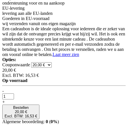
ondersteuning voor en na aankoop
EU-levering
levering aan alle EU-landen
Goederen in EU-voorraad
wij verzenden vanuit ons eigen magazijn
Een cadeaubon is de ideale oplossing voor iedereen die er zeker van
wil zijn dat de ontvanger precies krijgt wat hij/zij wil. Het is ook een
uitstekende keuze voor een last minute cadeau . De cadeaubon
wordt automatisch gegenereerd en per e-mail verzonden zodra de
betaling is ontvangen . Om het proces te versnellen, raden we u aan
om vooraf online te betalen.
Laat meer zien
Opties:
Couponwaarde
20,00 €
Excl. BTW: 16,53 €
Op voorraad
-
+
Bestellen
20,00 €
Excl. BTW: 16,53 €
Algemene beoordeling:
0
(
0%
)