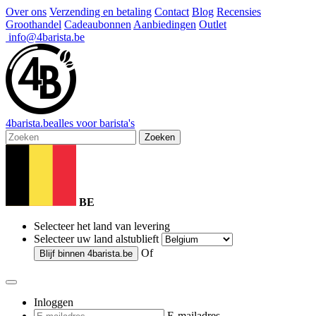
Over ons
Verzending en betaling
Contact
Blog
Recensies
Groothandel
Cadeaubonnen
Aanbiedingen
Outlet
info@4barista.be
4
barista
.be
alles voor barista's
Zoeken
BE
Selecteer het land van levering
Selecteer uw land alstublieft
Of
Blijf binnen
4barista.be
Inloggen
E-mailadres