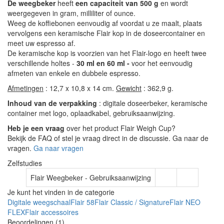
De weegbeker
heeft
een capaciteit van 500 g
en wordt
weergegeven in gram, milliliter of ounce.
Weeg de koffiebonen eenvoudig af voordat u ze maalt, plaats
vervolgens een keramische Flair kop in de doseercontainer en
meet uw espresso af.
De keramische kop is voorzien van het Flair-logo en heeft twee
verschillende holtes -
30 ml en 60 ml -
voor het eenvoudig
afmeten van enkele en dubbele espresso.
Afmetingen
: 12,7 x 10,8 x 14 cm.
Gewicht
: 362,9 g.
Inhoud van de verpakking
: digitale doseerbeker, keramische
container met logo, oplaadkabel, gebruiksaanwijzing.
Heb je een vraag
over het product Flair Weigh Cup?
Bekijk de FAQ of stel je vraag direct in de discussie. Ga naar de
vragen.
Ga naar vragen
Zelfstudies
Flair Weegbeker - Gebruiksaanwijzing
Je kunt het vinden in de categorie
Digitale weegschaal
Flair 58
Flair Classic / Signature
Flair NEO
FLEX
Flair accessoires
Beoordelingen (1)