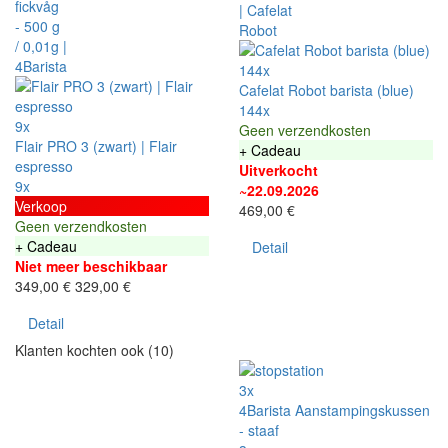
144x
Cafelat Robot barista (blue)
144x
9x
Geen verzendkosten
Flair PRO 3 (zwart) | Flair
+ Cadeau
espresso
Uitverkocht
9x
~22.09.2026
Verkoop
469,00 €
Geen verzendkosten
+ Cadeau
Detail
Niet meer beschikbaar
349,00 €
329,00 €
Detail
Klanten kochten ook (10)
3x
4Barista Aanstampingskussen
- staaf