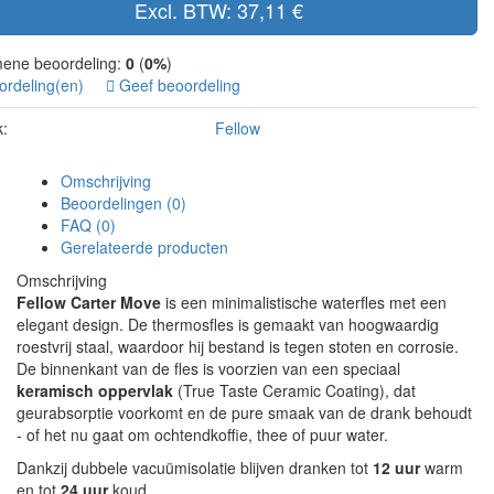
Excl. BTW: 37,11 €
ene beoordeling:
0
(
0%
)
ordeling(en)
Geef beoordeling
:
Fellow
Omschrijving
Beoordelingen (0)
FAQ (0)
Gerelateerde producten
Omschrijving
Fellow Carter Move
is een minimalistische waterfles met een
elegant design. De thermosfles is gemaakt van hoogwaardig
roestvrij staal, waardoor hij bestand is tegen stoten en corrosie.
De binnenkant van de fles is voorzien van een speciaal
keramisch oppervlak
(True Taste Ceramic Coating), dat
geurabsorptie voorkomt en de pure smaak van de drank behoudt
- of het nu gaat om ochtendkoffie, thee of puur water.
Dankzij dubbele vacuümisolatie blijven dranken tot
12 uur
warm
en tot
24 uur
koud.