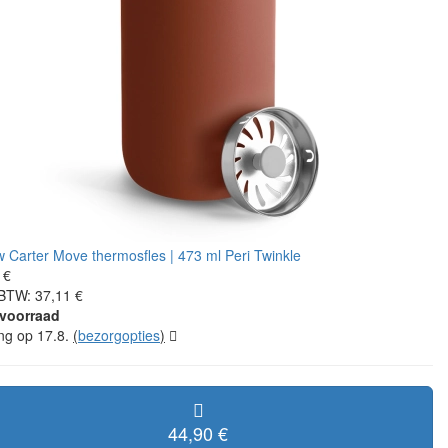
 €
 BTW: 37,11 €
voorraad
ing op 17.8.
(
bezorgopties
)
44,90 €