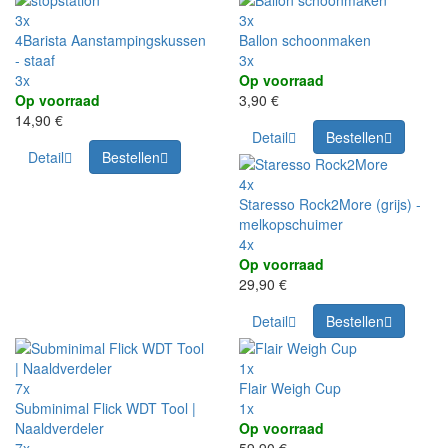
3x
3x
4Barista Aanstampingskussen
Ballon schoonmaken
- staaf
3x
3x
Op voorraad
Op voorraad
3,90 €
14,90 €
Detail
Bestellen
Detail
Bestellen
4x
Staresso Rock2More (grijs) -
melkopschuimer
4x
Op voorraad
29,90 €
Detail
Bestellen
1x
7x
Flair Weigh Cup
Subminimal Flick WDT Tool |
1x
Naaldverdeler
Op voorraad
7x
59,90 €