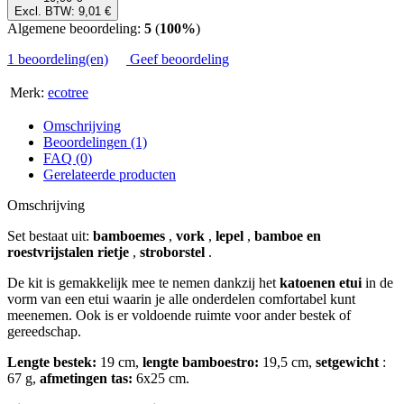
Excl. BTW: 9,01 €
Algemene beoordeling:
5
(
100%
)
1 beoordeling(en)
Geef beoordeling
Merk:
ecotree
Omschrijving
Beoordelingen (1)
FAQ (0)
Gerelateerde producten
Omschrijving
Set bestaat uit:
bamboemes
,
vork
,
lepel
,
bamboe en
roestvrijstalen rietje
,
stroborstel
.
De kit is gemakkelijk mee te nemen dankzij het
katoenen etui
in de
vorm van een etui waarin je alle onderdelen comfortabel kunt
meenemen. Ook is er voldoende ruimte voor ander bestek of
gereedschap.
Lengte bestek:
19 cm,
lengte bamboestro:
19,5 cm,
setgewicht
:
67 g,
afmetingen tas:
6x25 cm.