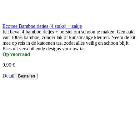
Ecotree Bamboe rietjes (4 stuks) + zakje
Kit bevat 4 bamboe rietjes + borstel om schoon te maken. Gemaakt
van 100% bamboe, zonder lak of kunstmatige kleuren. Neem de kit
mee op reis in de katoenen tas, zodat alles veilig en schoon blijft.
Kies uit verschillende designs voor uw tas.
Op voorraad
9,90 €
Detail
Bestellen