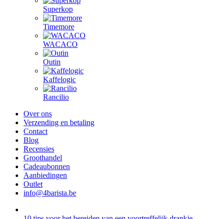
Superkop
Timemore
WACACO
Outin
Kaffelogic
Rancilio
Over ons
Verzending en betaling
Contact
Blog
Recensies
Groothandel
Cadeaubonnen
Aanbiedingen
Outlet
info@4barista.be
10 tips voor het bereiden van een voortreffelijk drankje