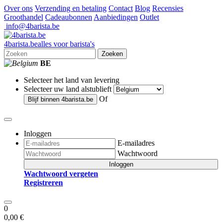
Over ons
Verzending en betaling
Contact
Blog
Recensies
Groothandel
Cadeaubonnen
Aanbiedingen
Outlet
info@4barista.be
4
barista
.be
alles voor barista's
Zoeken
BE
Selecteer het land van levering
Selecteer uw land alstublieft
Of
Blijf binnen
4barista.be
Inloggen
E-mailadres
Wachtwoord
Inloggen
Wachtwoord vergeten
Registreren
0
0,00 €