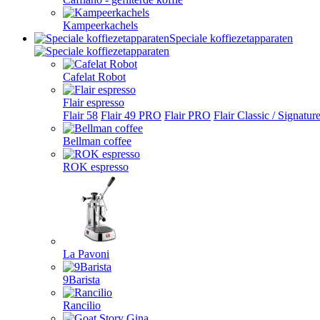
Kampeerkachels
Speciale koffiezetapparaten
Cafelat Robot
Flair espresso
Flair 58
Flair 49 PRO
Flair PRO
Flair Classic / Signatur
Bellman coffee
ROK espresso
La Pavoni
9Barista
Rancilio