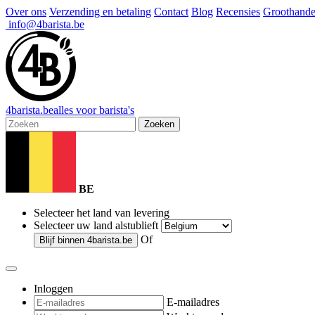
Over ons
Verzending en betaling
Contact
Blog
Recensies
Groothande
info@4barista.be
4
barista
.be
alles voor barista's
Zoeken
BE
Selecteer het land van levering
Selecteer uw land alstublieft
Of
Blijf binnen
4barista.be
Inloggen
E-mailadres