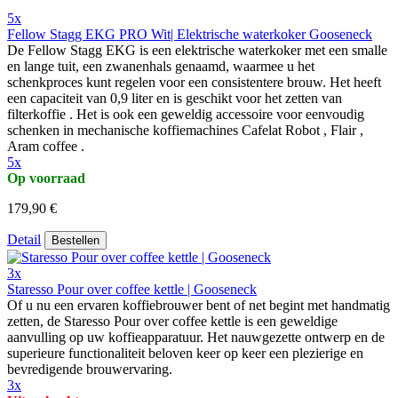
5x
Fellow Stagg EKG PRO Wit| Elektrische waterkoker Gooseneck
De Fellow Stagg EKG is een elektrische waterkoker met een smalle
en lange tuit, een zwanenhals genaamd, waarmee u het
schenkproces kunt regelen voor een consistentere brouw. Het heeft
een capaciteit van 0,9 liter en is geschikt voor het zetten van
filterkoffie . Het is ook een geweldig accessoire voor eenvoudig
schenken in mechanische koffiemachines Cafelat Robot , Flair ,
Aram coffee .
5x
Op voorraad
179,90 €
Detail
Bestellen
3x
Staresso Pour over coffee kettle | Gooseneck
Of u nu een ervaren koffiebrouwer bent of net begint met handmatig
zetten, de Staresso Pour over coffee kettle is een geweldige
aanvulling op uw koffieapparatuur. Het nauwgezette ontwerp en de
superieure functionaliteit beloven keer op keer een plezierige en
bevredigende brouwervaring.
3x