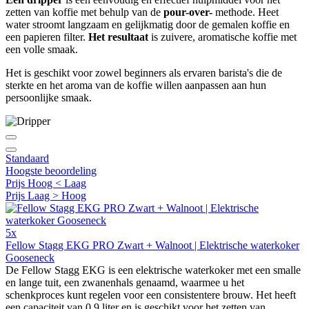
zetten van koffie met behulp van de
pour-over-
methode. Heet
water stroomt langzaam en gelijkmatig door de gemalen koffie en
een papieren filter.
Het resultaat
is zuivere, aromatische koffie met
een volle smaak.
Het is geschikt voor zowel beginners als ervaren barista's die de
sterkte en het aroma van de koffie willen aanpassen aan hun
persoonlijke smaak.
Standaard
Hoogste beoordeling
Prijs Hoog < Laag
Prijs Laag > Hoog
5x
Fellow Stagg EKG PRO Zwart + Walnoot | Elektrische waterkoker
Gooseneck
De Fellow Stagg EKG is een elektrische waterkoker met een smalle
en lange tuit, een zwanenhals genaamd, waarmee u het
schenkproces kunt regelen voor een consistentere brouw. Het heeft
een capaciteit van 0,9 liter en is geschikt voor het zetten van