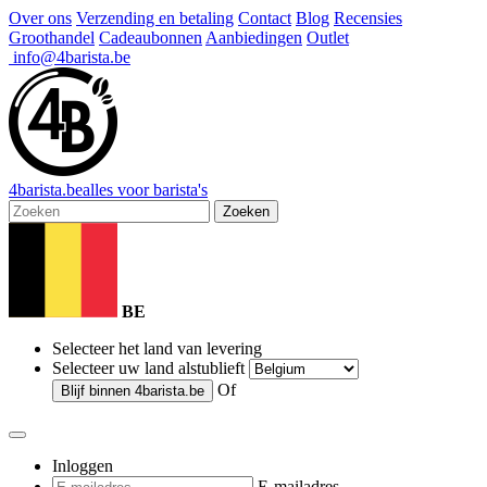
Over ons
Verzending en betaling
Contact
Blog
Recensies
Groothandel
Cadeaubonnen
Aanbiedingen
Outlet
info@4barista.be
4
barista
.be
alles voor barista's
Zoeken
BE
Selecteer het land van levering
Selecteer uw land alstublieft
Of
Blijf binnen
4barista.be
Inloggen
E-mailadres