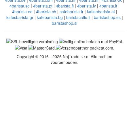
4barista.de
|
4barista.com
|
4barista.hr
|
4barista.nl
|
4barista.dk
|
4barista.se
|
4barista.pt
|
4barista.fi
|
4barista.lv
|
4barista.lt
|
4barista.ee
|
4barista.ch
|
cafebarista.fr
|
kaffeebarista.at
|
kafesbarista.gr
|
kafebarista.bg
|
baristacaffe.it
|
baristashop.es
|
baristashop.si
Copyright © 2016 - 2026 NajTrade s.r.o. Alle rechten
voorbehouden.