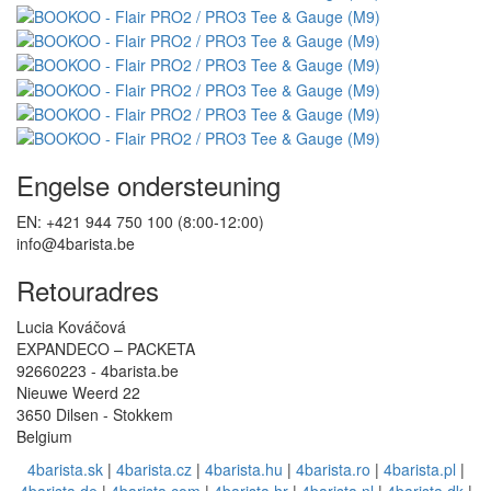
Engelse ondersteuning
EN: +421 944 750 100 (8:00-12:00)
info@4barista.be
Retouradres
Lucia Kováčová
EXPANDECO – PACKETA
92660223 - 4barista.be
Nieuwe Weerd 22
3650 Dilsen - Stokkem
Belgium
4barista.sk
|
4barista.cz
|
4barista.hu
|
4barista.ro
|
4barista.pl
|