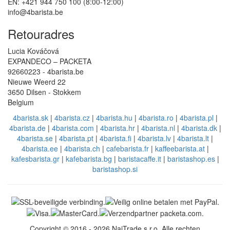
EN: +421 944 750 100 (8:00-12:00)
info@4barista.be
Retouradres
Lucia Kováčová
EXPANDECO – PACKETA
92660223 - 4barista.be
Nieuwe Weerd 22
3650 Dilsen - Stokkem
Belgium
4barista.sk
|
4barista.cz
|
4barista.hu
|
4barista.ro
|
4barista.pl
|
4barista.de
|
4barista.com
|
4barista.hr
|
4barista.nl
|
4barista.dk
|
4barista.se
|
4barista.pt
|
4barista.fi
|
4barista.lv
|
4barista.lt
|
4barista.ee
|
4barista.ch
|
cafebarista.fr
|
kaffeebarista.at
|
kafesbarista.gr
|
kafebarista.bg
|
baristacaffe.it
|
baristashop.es
|
baristashop.si
Copyright © 2016 - 2026 NajTrade s.r.o. Alle rechten