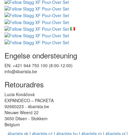
Engelse ondersteuning
EN: +421 944 750 100 (8:00-12:00)
info@4barista.be
Retouradres
Lucia Kováčová
EXPANDECO – PACKETA
92660223 - 4barista.be
Nieuwe Weerd 22
3650 Dilsen - Stokkem
Belgium
4barista.sk
|
4barista.cz
|
4barista.hu
|
4barista.ro
|
4barista.pl
|