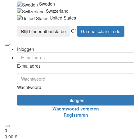
Sweden
Switzerland
United States
Of
Blijf binnen
4barista.be
Ga naar
4barista.de
Inloggen
E-mailadres
Wachtwoord
Inloggen
Wachtwoord vergeten
Registreren
0
0,00 €