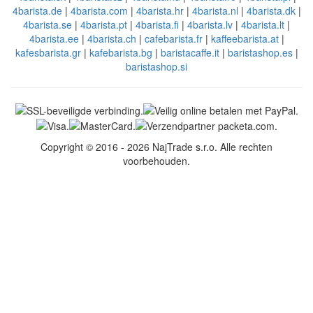
4barista.de
|
4barista.com
|
4barista.hr
|
4barista.nl
|
4barista.dk
|
4barista.se
|
4barista.pt
|
4barista.fi
|
4barista.lv
|
4barista.lt
|
4barista.ee
|
4barista.ch
|
cafebarista.fr
|
kaffeebarista.at
|
kafesbarista.gr
|
kafebarista.bg
|
baristacaffe.it
|
baristashop.es
|
baristashop.si
Copyright © 2016 - 2026 NajTrade s.r.o. Alle rechten
voorbehouden.