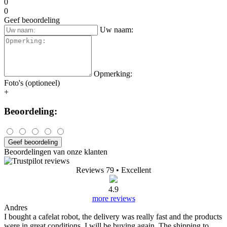
0
0
Geef beoordeling
Uw naam:
Opmerking:
Foto's (optioneel)
+
Beoordeling:
Geef beoordeling
Beoordelingen van onze klanten
Reviews 79
• Excellent
4.9
more reviews
Andres
I bought a cafelat robot, the delivery was really fast and the products
were in great conditions. I will be buying again. The shipping to