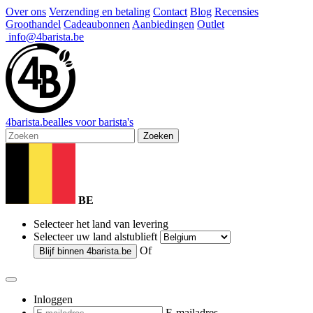
Over ons
Verzending en betaling
Contact
Blog
Recensies
Groothandel
Cadeaubonnen
Aanbiedingen
Outlet
info@4barista.be
4
barista
.be
alles voor barista's
Zoeken
BE
Selecteer het land van levering
Selecteer uw land alstublieft
Of
Blijf binnen
4barista.be
Inloggen
E-mailadres