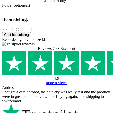
Nem tudok kritikát megfogalmazni. No1
Vertalen
Bekijk origineel
5/5
1 beoordeling(en)
1
0
0
0
0
Geef beoordeling
Uw naam:
Opmerking:
Foto's (optioneel)
+
Beoordeling:
Geef beoordeling
Beoordelingen van onze klanten