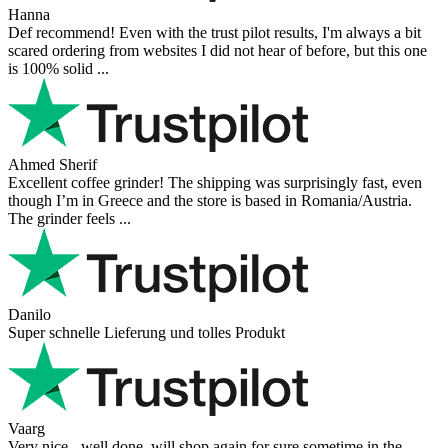
Nerijus
Excellent store! Friendly and professional communication, fast
shipping, and the item arrived well packaged. The whole purchasing
experience was smoot ...
Richard Möckel
Super Support! Bestellvorgang hat super funktioniert. Ich einen
Feuer bei der Bestellung gemacht, welcher sofort korrigiert wurde.
Der Support ist w ...
Hanna
Def recommend! Even with the trust pilot results, I'm always a bit
scared ordering from websites I did not hear of before, but this one
is 100% solid ...