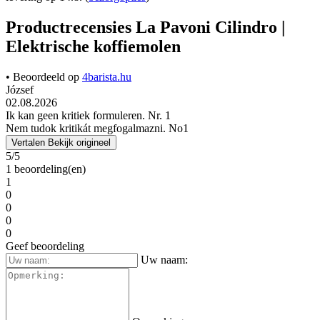
Recensies
La Pavoni Cilindro |
Elektrische koffiemolen
Op zoek naar La Pavoni Cilindro | Elektrische koffiemolen
productrecensies?
Tot nu toe heeft dit product een beoordeling gekregen van 5 van de
5 sterren door 1 gebruikers. Hieronder vindt u recensies en
ervaringen van echte gebruikers van de La Pavoni Cilindro |
Elektrische koffiemolen.
549,00 €
Excl. BTW: 453,72 €
Product weergeven
Bestellen
Op voorraad
levering op 14.8.
(
bezorgopties
)
Productrecensies La Pavoni Cilindro |
Elektrische koffiemolen
• Beoordeeld op
4barista.hu
József
02.08.2026
Ik kan geen kritiek formuleren. Nr. 1