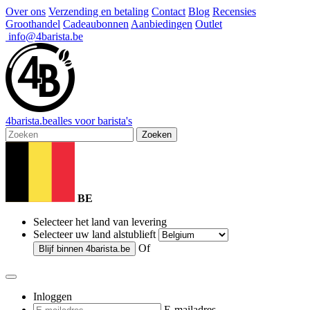
Over ons
Verzending en betaling
Contact
Blog
Recensies
Groothandel
Cadeaubonnen
Aanbiedingen
Outlet
info@4barista.be
4
barista
.be
alles voor barista's
Zoeken
BE
Selecteer het land van levering
Selecteer uw land alstublieft
Of
Blijf binnen
4barista.be
Inloggen
E-mailadres