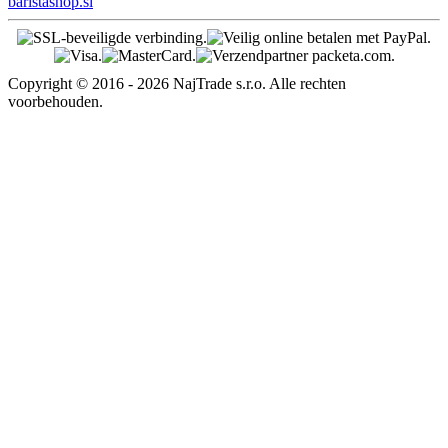
Retouradres
Lucia Kováčová
EXPANDECO – PACKETA
92660223 - 4barista.be
Nieuwe Weerd 22
3650 Dilsen - Stokkem
Belgium
4barista.sk
|
4barista.cz
|
4barista.hu
|
4barista.ro
|
4barista.pl
|
4barista.de
|
4barista.com
|
4barista.hr
|
4barista.nl
|
4barista.dk
|
4barista.se
|
4barista.pt
|
4barista.fi
|
4barista.lv
|
4barista.lt
|
4barista.ee
|
4barista.ch
|
cafebarista.fr
|
kaffeebarista.at
|
kafesbarista.gr
|
kafebarista.bg
|
baristacaffe.it
|
baristashop.es
|
baristashop.si
Copyright © 2016 - 2026 NajTrade s.r.o. Alle rechten
voorbehouden.