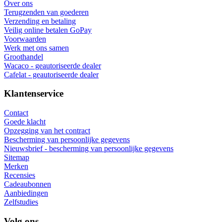
Geautoriseerde verkoper
Wacaco, Cafelat, Flair en meer
Gespecialiseerde dealer
ondersteuning voor en na aankoop
EU-levering
levering aan alle EU-landen
Goederen in EU-voorraad
wij verzenden vanuit ons eigen magazijn
Gratis EU-verzending
voor bestellingen boven de 200,00 €
Informatie
Over ons
Terugzenden van goederen
Verzending en betaling
Veilig online betalen GoPay
Voorwaarden
Werk met ons samen
Groothandel
Wacaco - geautoriseerde dealer
Cafelat - geautoriseerde dealer