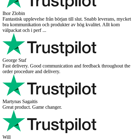
Andreas
Very good experience shopping at 4Barista. I bought a ZP6 Special,
and the order was well packaged, which eliminated any worries
about potential damag ...
Victor M.
Very professional, fast shipping, will buy again
Ihor Zlobin
Fantastisk upplevelse från början till slut. Snabb leverans, mycket
bra kommunikation och produkter av hög kvalitet. Allt kom
välpackat och i perf ...