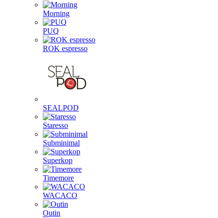
Morning
PUQ
ROK espresso
SEALPOD
Staresso
Subminimal
Superkop
Timemore
WACACO
Outin