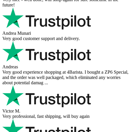
Ahmed Sherif
Excellent coffee grinder! The shipping was surprisingly fast, even
though I’m in Greece and the store is based in Romania/Austria.
The grinder feels ...
Danilo
Super schnelle Lieferung und tolles Produkt
Vaarg
Very nice - well done, will shop again for sure sometime in the
future!
Andrea Munari
Very good customer support and delivery.