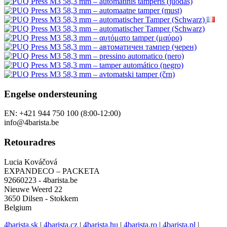
Engelse ondersteuning
EN: +421 944 750 100 (8:00-12:00)
info@4barista.be
Retouradres
Lucia Kováčová
EXPANDECO – PACKETA
92660223 - 4barista.be
Nieuwe Weerd 22
3650 Dilsen - Stokkem
Belgium
4barista.sk
|
4barista.cz
|
4barista.hu
|
4barista.ro
|
4barista.pl
|