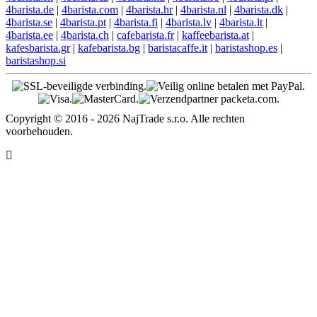
4barista.de
|
4barista.com
|
4barista.hr
|
4barista.nl
|
4barista.dk
|
4barista.se
|
4barista.pt
|
4barista.fi
|
4barista.lv
|
4barista.lt
|
4barista.ee
|
4barista.ch
|
cafebarista.fr
|
kaffeebarista.at
|
kafesbarista.gr
|
kafebarista.bg
|
baristacaffe.it
|
baristashop.es
|
baristashop.si
Copyright © 2016 - 2026 NajTrade s.r.o. Alle rechten
voorbehouden.