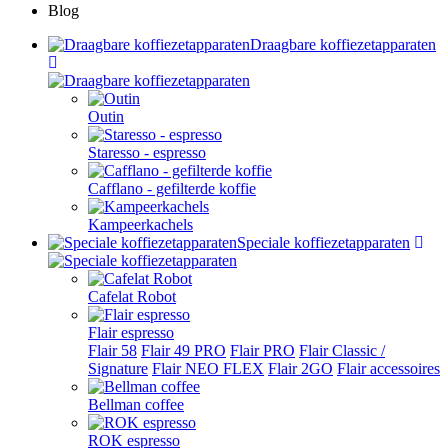
Blog
Draagbare koffiezetapparaten
Outin
Staresso - espresso
Cafflano - gefilterde koffie
Kampeerkachels
Speciale koffiezetapparaten
Cafelat Robot
Flair espresso
Flair 58
Flair 49 PRO
Flair PRO
Flair Classic /
Signature
Flair NEO FLEX
Flair 2GO
Flair accessoires
Bellman coffee
ROK espresso