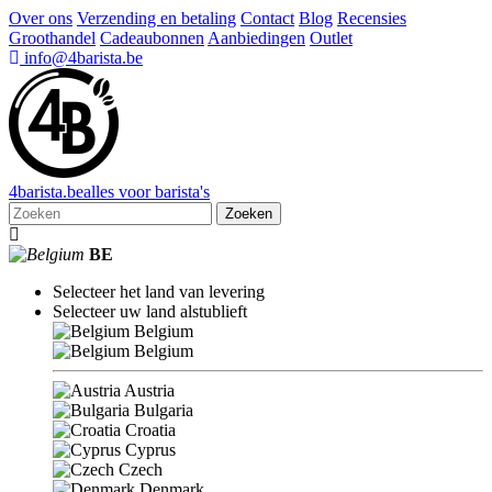
Over ons
Verzending en betaling
Contact
Blog
Recensies
Groothandel
Cadeaubonnen
Aanbiedingen
Outlet
info@4barista.be
4
barista
.be
alles voor barista's
Zoeken
BE
Selecteer het land van levering
Selecteer uw land alstublieft
Belgium
Belgium
Austria
Bulgaria
Croatia
Cyprus
Czech
Denmark