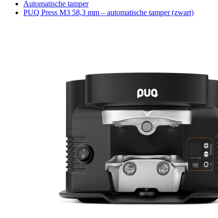
Automatische tamper
PUQ Press M3 58,3 mm – automatische tamper (zwart)