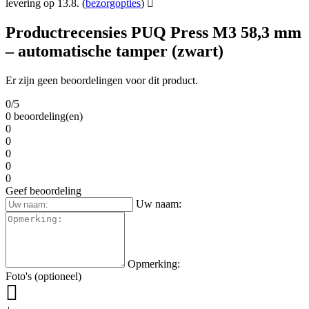
levering op 13.8.
(
bezorgopties
)
Productrecensies PUQ Press M3 58,3 mm
– automatische tamper (zwart)
Er zijn geen beoordelingen voor dit product.
0/5
0 beoordeling(en)
0
0
0
0
0
Geef beoordeling
Uw naam:
Opmerking:
Foto's (optioneel)