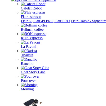
Cafelat Robot
Flair espresso
Flair 58
Flair 49 PRO
Flair PRO
Flair Classic / Signatur
Bellman coffee
ROK espresso
La Pavoni
9Barista
Rancilio
Goat Story Gina
Pour-over
Morning