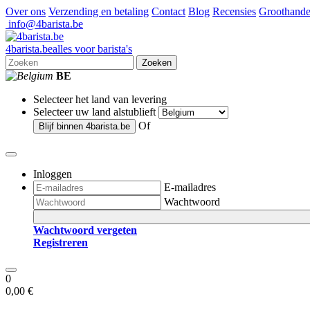
Over ons
Verzending en betaling
Contact
Blog
Recensies
Groothande
info@4barista.be
4
barista
.be
alles voor barista's
Zoeken
BE
Selecteer het land van levering
Selecteer uw land alstublieft
Of
Blijf binnen
4barista.be
Inloggen
E-mailadres
Wachtwoord
Wachtwoord vergeten
Registreren
0
0,00 €