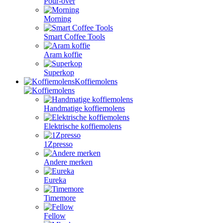
Pour-over
Morning
Smart Coffee Tools
Aram koffie
Superkop
Koffiemolens
Handmatige koffiemolens
Elektrische koffiemolens
1Zpresso
Andere merken
Eureka
Timemore
Fellow