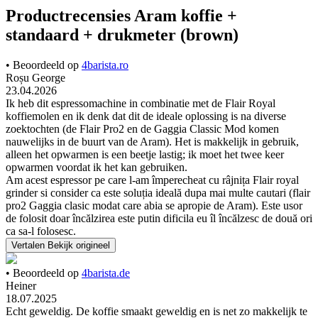
Productrecensies Aram koffie +
standaard + drukmeter (brown)
• Beoordeeld op
4barista.ro
Roșu George
23.04.2026
Ik heb dit espressomachine in combinatie met de Flair Royal
koffiemolen en ik denk dat dit de ideale oplossing is na diverse
zoektochten (de Flair Pro2 en de Gaggia Classic Mod komen
nauwelijks in de buurt van de Aram). Het is makkelijk in gebruik,
alleen het opwarmen is een beetje lastig; ik moet het twee keer
opwarmen voordat ik het kan gebruiken.
Am acest espressor pe care l-am împerecheat cu râjnița Flair royal
grinder si consider ca este soluția ideală dupa mai multe cautari (flair
pro2 Gaggia clasic modat care abia se apropie de Aram). Este usor
de folosit doar încălzirea este putin dificila eu îl încălzesc de două ori
ca sa-l folosesc.
Vertalen
Bekijk origineel
• Beoordeeld op
4barista.de
Heiner
18.07.2025
Echt geweldig. De koffie smaakt geweldig en is net zo makkelijk te