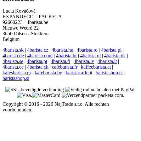
Lucia Kováčová
EXPANDECO – PACKETA
92660223 - 4barista.be
Nieuwe Weerd 22
3650 Dilsen - Stokkem
Belgium
4barista.sk
|
4barista.cz
|
4barista.hu
|
4barista.ro
|
4barista.pl
|
4barista.de
|
4barista.com
|
4barista.hr
|
4barista.nl
|
4barista.dk
|
4barista.se
|
4barista.pt
|
4barista.fi
|
4barista.lv
|
4barista.lt
|
4barista.ee
|
4barista.ch
|
cafebarista.fr
|
kaffeebarista.at
|
kafesbarista.gr
|
kafebarista.bg
|
baristacaffe.it
|
baristashop.es
|
baristashop.si
Copyright © 2016 - 2026 NajTrade s.r.o. Alle rechten
voorbehouden.