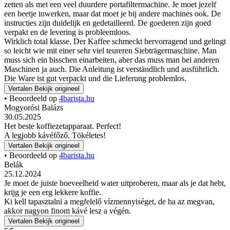
zetten als met een veel duurdere portafiltermachine. Je moet jezelf
een beetje inwerken, maar dat moet je bij andere machines ook. De
instructies zijn duidelijk en gedetailleerd. De goederen zijn goed
verpakt en de levering is probleemloos.
Wirklich total klasse. Der Kaffee schmeckt hervorragend und gelingt
so leicht wie mit einer sehr viel teureren Siebträgermaschine. Man
muss sich ein bisschen einarbeiten, aber das muss man bei anderen
Maschinen ja auch. Die Anleitung ist verständlich und ausführlich.
Die Ware ist gut verpackt und die Lieferung problemlos.
Vertalen
Bekijk origineel
• Beoordeeld op
4barista.hu
Mogyorósi Balázs
30.05.2025
Het beste koffiezetapparaat. Perfect!
A legjobb kávéfőző. Tökéletes!
Vertalen
Bekijk origineel
• Beoordeeld op
4barista.hu
Belák
25.12.2024
Je moet de juiste hoeveelheid water uitproberen, maar als je dat hebt,
krijg je een erg lekkere koffie.
Ki kell tapasztalni a megfelelő vízmennyiséget, de ha az megvan,
akkor nagyon finom kávé lesz a végén.
Vertalen
Bekijk origineel