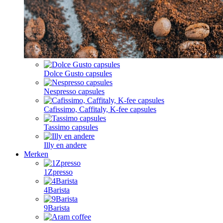
Dolce Gusto capsules
Nespresso capsules
Cafissimo, Caffitaly, K-fee capsules
Tassimo capsules
Illy en andere
Merken
1Zpresso
4Barista
9Barista