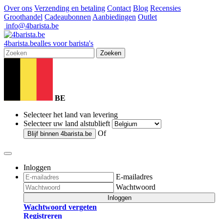
Over ons
Verzending en betaling
Contact
Blog
Recensies
Groothandel
Cadeaubonnen
Aanbiedingen
Outlet
info@4barista.be
4
barista
.be
alles voor barista's
Zoeken
BE
Selecteer het land van levering
Selecteer uw land alstublieft
Of
Blijf binnen
4barista.be
Inloggen
E-mailadres
Wachtwoord
Inloggen
Wachtwoord vergeten
Registreren