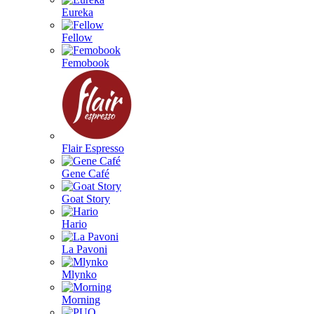
Eureka
Fellow
Femobook
Flair Espresso
Gene Café
Goat Story
Hario
La Pavoni
Mlynko
Morning