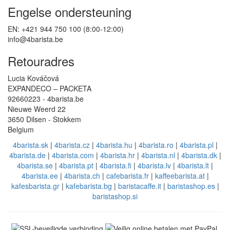
Engelse ondersteuning
EN: +421 944 750 100 (8:00-12:00)
info@4barista.be
Retouradres
Lucia Kováčová
EXPANDECO – PACKETA
92660223 - 4barista.be
Nieuwe Weerd 22
3650 Dilsen - Stokkem
Belgium
4barista.sk
|
4barista.cz
|
4barista.hu
|
4barista.ro
|
4barista.pl
|
4barista.de
|
4barista.com
|
4barista.hr
|
4barista.nl
|
4barista.dk
|
4barista.se
|
4barista.pt
|
4barista.fi
|
4barista.lv
|
4barista.lt
|
4barista.ee
|
4barista.ch
|
cafebarista.fr
|
kaffeebarista.at
|
kafesbarista.gr
|
kafebarista.bg
|
baristacaffe.it
|
baristashop.es
|
baristashop.si