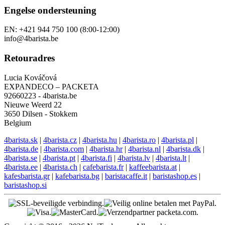
Engelse ondersteuning
EN: +421 944 750 100 (8:00-12:00)
info@4barista.be
Retouradres
Lucia Kováčová
EXPANDECO – PACKETA
92660223 - 4barista.be
Nieuwe Weerd 22
3650 Dilsen - Stokkem
Belgium
4barista.sk
|
4barista.cz
|
4barista.hu
|
4barista.ro
|
4barista.pl
|
4barista.de
|
4barista.com
|
4barista.hr
|
4barista.nl
|
4barista.dk
|
4barista.se
|
4barista.pt
|
4barista.fi
|
4barista.lv
|
4barista.lt
|
4barista.ee
|
4barista.ch
|
cafebarista.fr
|
kaffeebarista.at
|
kafesbarista.gr
|
kafebarista.bg
|
baristacaffe.it
|
baristashop.es
|
baristashop.si