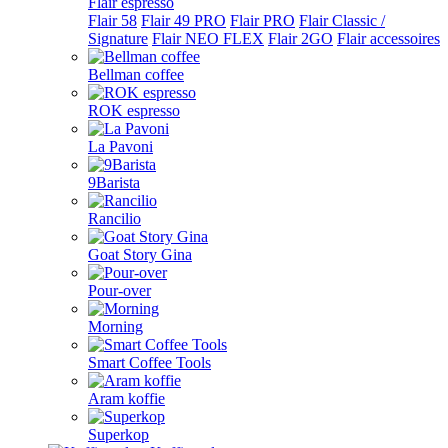
Flair espresso
Flair 58
Flair 49 PRO
Flair PRO
Flair Classic /
Signature
Flair NEO FLEX
Flair 2GO
Flair accessoires
Bellman coffee
ROK espresso
La Pavoni
9Barista
Rancilio
Goat Story Gina
Pour-over
Morning
Smart Coffee Tools
Aram koffie
Superkop