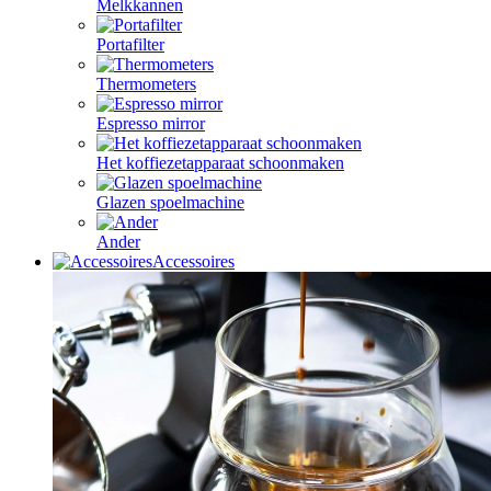
Melkkannen
Portafilter
Thermometers
Espresso mirror
Het koffiezetapparaat schoonmaken
Glazen spoelmachine
Ander
Accessoires