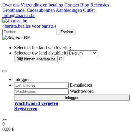
Over ons
Verzending en betaling
Contact
Blog
Recensies
Groothandel
Cadeaubonnen
Aanbiedingen
Outlet
info@4barista.be
4
barista
.be
alles voor barista's
Zoeken
BE
Selecteer het land van levering
Selecteer uw land alstublieft
Of
Blijf binnen
4barista.be
Inloggen
E-mailadres
Wachtwoord
Inloggen
Wachtwoord vergeten
Registreren
0
0,00 €