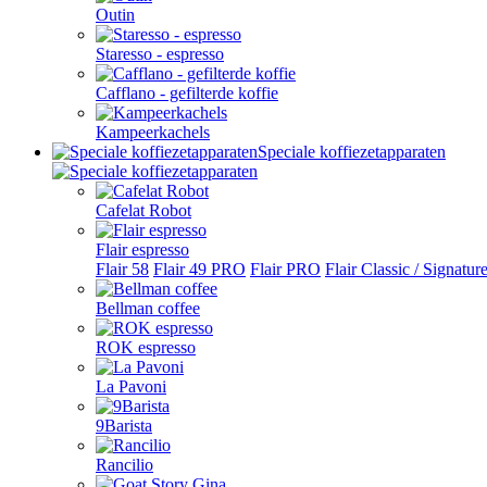
Outin
Staresso - espresso
Cafflano - gefilterde koffie
Kampeerkachels
Speciale koffiezetapparaten
Cafelat Robot
Flair espresso
Flair 58
Flair 49 PRO
Flair PRO
Flair Classic / Signatur
Bellman coffee
ROK espresso
La Pavoni
9Barista
Rancilio