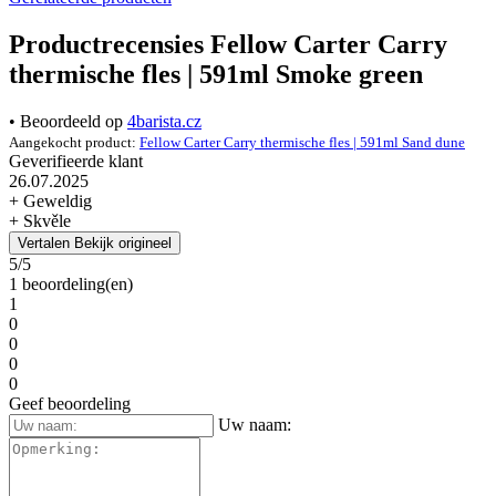
Productrecensies Fellow Carter Carry
thermische fles | 591ml Smoke green
• Beoordeeld op
4barista.cz
Aangekocht product:
Fellow Carter Carry thermische fles | 591ml Sand dune
Geverifieerde klant
26.07.2025
+ Geweldig
+ Skvěle
Vertalen
Bekijk origineel
5/5
1 beoordeling(en)
1
0
0
0
0
Geef beoordeling
Uw naam: