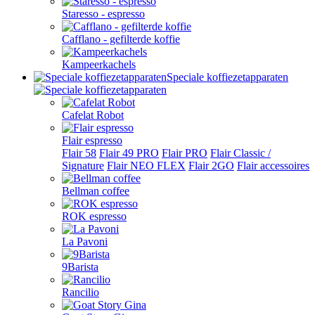
Staresso - espresso
Cafflano - gefilterde koffie
Kampeerkachels
Speciale koffiezetapparaten
Cafelat Robot
Flair espresso
Flair 58
Flair 49 PRO
Flair PRO
Flair Classic /
Signature
Flair NEO FLEX
Flair 2GO
Flair accessoires
Bellman coffee
ROK espresso
La Pavoni
9Barista
Rancilio