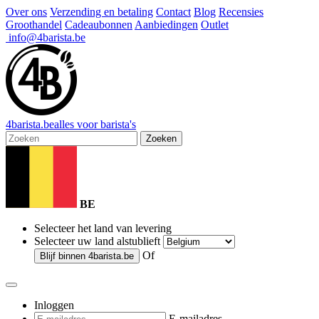
Over ons
Verzending en betaling
Contact
Blog
Recensies
Groothandel
Cadeaubonnen
Aanbiedingen
Outlet
info@4barista.be
4
barista
.be
alles voor barista's
Zoeken
BE
Selecteer het land van levering
Selecteer uw land alstublieft
Of
Blijf binnen
4barista.be
Inloggen
E-mailadres