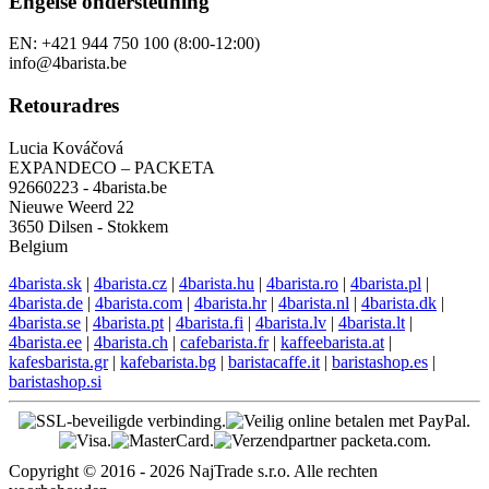
Engelse ondersteuning
EN: +421 944 750 100 (8:00-12:00)
info@4barista.be
Retouradres
Lucia Kováčová
EXPANDECO – PACKETA
92660223 - 4barista.be
Nieuwe Weerd 22
3650 Dilsen - Stokkem
Belgium
4barista.sk
|
4barista.cz
|
4barista.hu
|
4barista.ro
|
4barista.pl
|
4barista.de
|
4barista.com
|
4barista.hr
|
4barista.nl
|
4barista.dk
|
4barista.se
|
4barista.pt
|
4barista.fi
|
4barista.lv
|
4barista.lt
|
4barista.ee
|
4barista.ch
|
cafebarista.fr
|
kaffeebarista.at
|
kafesbarista.gr
|
kafebarista.bg
|
baristacaffe.it
|
baristashop.es
|
baristashop.si
Copyright © 2016 - 2026 NajTrade s.r.o. Alle rechten