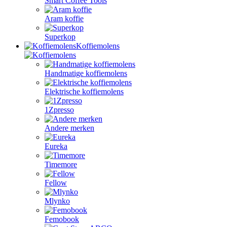
Smart Coffee Tools
Aram koffie
Superkop
Koffiemolens
Handmatige koffiemolens
Elektrische koffiemolens
1Zpresso
Andere merken
Eureka
Timemore
Fellow
Mlynko
Femobook