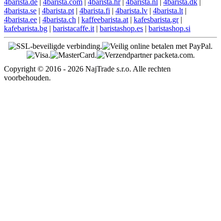
4barista.de
|
4barista.com
|
4barista.hr
|
4barista.nl
|
4barista.dk
|
4barista.se
|
4barista.pt
|
4barista.fi
|
4barista.lv
|
4barista.lt
|
4barista.ee
|
4barista.ch
|
kaffeebarista.at
|
kafesbarista.gr
|
kafebarista.bg
|
baristacaffe.it
|
baristashop.es
|
baristashop.si
Copyright © 2016 - 2026 NajTrade s.r.o. Alle rechten
voorbehouden.