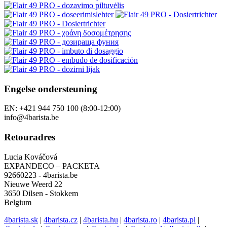
Engelse ondersteuning
EN: +421 944 750 100 (8:00-12:00)
info@4barista.be
Retouradres
Lucia Kováčová
EXPANDECO – PACKETA
92660223 - 4barista.be
Nieuwe Weerd 22
3650 Dilsen - Stokkem
Belgium
4barista.sk
|
4barista.cz
|
4barista.hu
|
4barista.ro
|
4barista.pl
|