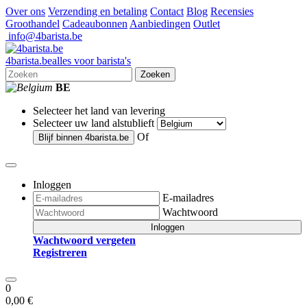
Over ons
Verzending en betaling
Contact
Blog
Recensies
Groothandel
Cadeaubonnen
Aanbiedingen
Outlet
info@4barista.be
4
barista
.be
alles voor barista's
Zoeken
BE
Selecteer het land van levering
Selecteer uw land alstublieft
Of
Blijf binnen
4barista.be
Inloggen
E-mailadres
Wachtwoord
Inloggen
Wachtwoord vergeten
Registreren
0
0,00 €