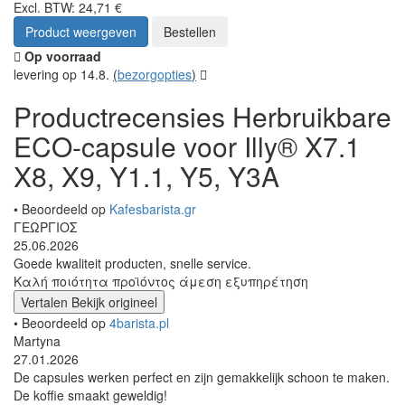
Excl. BTW: 24,71 €
Product weergeven
Bestellen
Op voorraad
levering op 14.8.
(
bezorgopties
)
Productrecensies Herbruikbare
ECO-capsule voor Illy® X7.1
X8, X9, Y1.1, Y5, Y3A
• Beoordeeld op
Kafesbarista.gr
ΓΕΩΡΓΙΟΣ
25.06.2026
Goede kwaliteit producten, snelle service.
Καλή ποιότητα προϊόντος άμεση εξυπηρέτηση
Vertalen
Bekijk origineel
• Beoordeeld op
4barista.pl
Martyna
27.01.2026
De capsules werken perfect en zijn gemakkelijk schoon te maken.
De koffie smaakt geweldig!