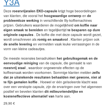
Y3A
Deze
roestvrijstalen EKO-capsule
krijgt hoge beoordelingen
van klanten, die vooral het
hoogwaardige ontwerp
en
de
probleemloze werking
in verschillende Illy-koffiemachines
prijzen. Gebruikers waarderen de mogelijkheid
om koffie naar
eigen smaak te bereiden
en tegelijkertijd
te besparen op dure
originele capsules
. De koffie die met deze capsule wordt gezet,
wordt omschreven als
romig en smaakvol
. Klanten prijzen ook
de snelle levering
en vermelden vaak leuke verrassingen in de
vorm van kleine cadeautjes.
De meeste recensies benadrukken
het gebruiksgemak en de
eenvoudige reiniging
van de capsule, die gemaakt is van
roestvrij staal
, waardoor ongewenste effecten op de
koffiesmaak worden voorkomen. Sommige klanten melden
zelfs
dat ze uitstekende resultaten behaalden met gewone, niet al
te fijn gemalen koffie
. Hoewel er één geïsoleerde klacht was
over een verstopte capsule, zijn de ervaringen over het algemeen
positief en bevelen klanten
dit milieuvriendelijke en
kosteneffectieve alternatief van
harte aan.
29,90 €