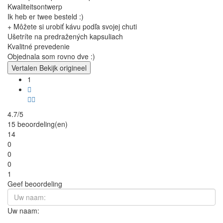
Kwaliteitsontwerp
Ik heb er twee besteld :)
+ Môžete si urobiť kávu podľa svojej chuti
Ušetríte na predražených kapsuliach
Kvalitné prevedenie
Objednala som rovno dve :)
Vertalen
Bekijk origineel
1
4.7/5
15 beoordeling(en)
14
0
0
0
1
Geef beoordeling
Uw naam: