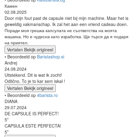
Камен
02.08.2025
Door mijn fout past de capsule niet bij mijn machine. Maar het is
geweldig vakmanschap. Ik zal het aan een vriend cadeau doen.
Поради моя грешка капсулата не съответства на моята
машина. Но е чудесна като изработка. Ще търся да я подаря
на приятел.
Vertalen
Bekijk origineel
• Beoordeeld op
Baristashop.si
Andrej
24.08.2024
Uitstekend. Dit is wat ik zocht!
Odlično. To je to kar sem iskal !
Vertalen
Bekijk origineel
• Beoordeeld op
4barista.ro
DIANA
29.07.2024
DE CAPSULE IS PERFECT!
5*
CAPSULA ESTE PERFECTA!
5*