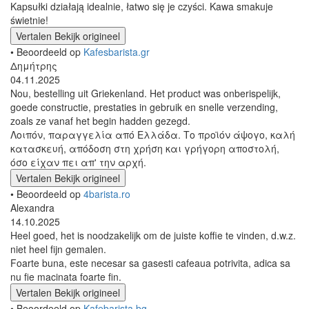
Kapsułki działają idealnie, łatwo się je czyści. Kawa smakuje
świetnie!
Vertalen
Bekijk origineel
• Beoordeeld op
Kafesbarista.gr
Δημήτρης
04.11.2025
Nou, bestelling uit Griekenland. Het product was onberispelijk,
goede constructie, prestaties in gebruik en snelle verzending,
zoals ze vanaf het begin hadden gezegd.
Λοιπόν, παραγγελία από Ελλάδα. Το προϊόν άψογο, καλή
κατασκευή, απόδοση στη χρήση και γρήγορη αποστολή,
όσο είχαν πει απ' την αρχή.
Vertalen
Bekijk origineel
• Beoordeeld op
4barista.ro
Alexandra
14.10.2025
Heel goed, het is noodzakelijk om de juiste koffie te vinden, d.w.z.
niet heel fijn gemalen.
Foarte buna, este necesar sa gasesti cafeaua potrivita, adica sa
nu fie macinata foarte fin.
Vertalen
Bekijk origineel
• Beoordeeld op
Kafebarista.bg