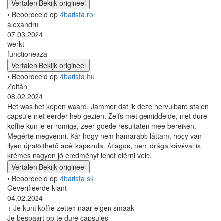
Vertalen
Bekijk origineel
• Beoordeeld op
4barista.ro
alexandru
07.03.2024
werkt
functioneaza
Vertalen
Bekijk origineel
• Beoordeeld op
4barista.hu
Zoltán
08.02.2024
Het was het kopen waard. Jammer dat ik deze hervulbare stalen
capsule niet eerder heb gezien. Zelfs met gemiddelde, niet dure
koffie kun je er romige, zeer goede resultaten mee bereiken.
Megérte megvenni. Kár hogy nem hamarabb láttam, hogy van
ilyen újratölthető acél kapszula. Átlagos, nem drága kávéval is
krémes nagyon jó eredményt lehet elérni vele.
Vertalen
Bekijk origineel
• Beoordeeld op
4barista.sk
Geverifieerde klant
04.02.2024
+ Je kunt koffie zetten naar eigen smaak
Je bespaart op te dure capsules