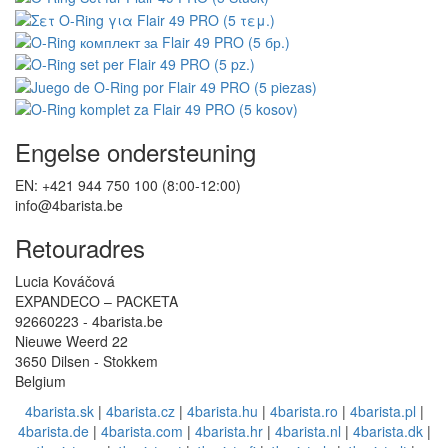
Engelse ondersteuning
EN: +421 944 750 100 (8:00-12:00)
info@4barista.be
Retouradres
Lucia Kováčová
EXPANDECO – PACKETA
92660223 - 4barista.be
Nieuwe Weerd 22
3650 Dilsen - Stokkem
Belgium
4barista.sk
|
4barista.cz
|
4barista.hu
|
4barista.ro
|
4barista.pl
|
4barista.de
|
4barista.com
|
4barista.hr
|
4barista.nl
|
4barista.dk
|