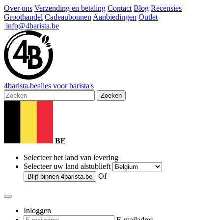
Over ons
Verzending en betaling
Contact
Blog
Recensies
Groothandel
Cadeaubonnen
Aanbiedingen
Outlet
info@4barista.be
4
barista
.be
alles voor barista's
Zoeken
BE
Selecteer het land van levering
Selecteer uw land alstublieft
Of
Blijf binnen
4barista.be
Inloggen
E-mailadres