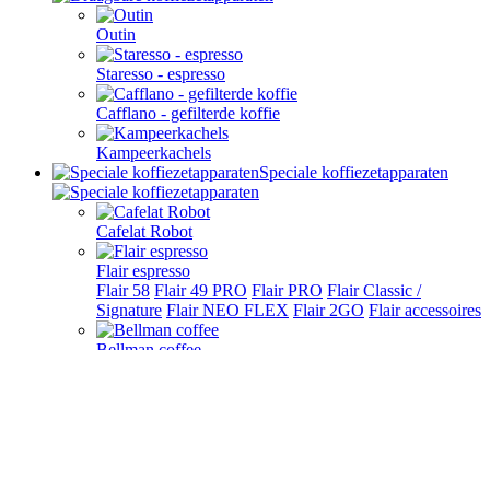
Outin
Staresso - espresso
Cafflano - gefilterde koffie
Kampeerkachels
Speciale koffiezetapparaten
Cafelat Robot
Flair espresso
Flair 58
Flair 49 PRO
Flair PRO
Flair Classic /
Signature
Flair NEO FLEX
Flair 2GO
Flair accessoires
Bellman coffee
ROK espresso
La Pavoni
9Barista