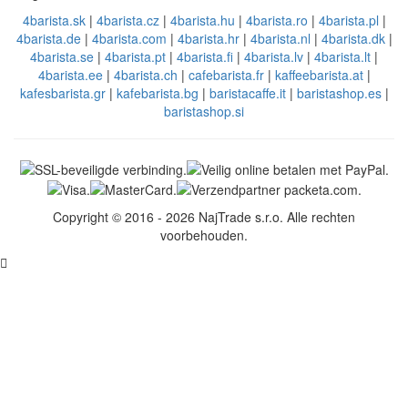
4barista.sk
|
4barista.cz
|
4barista.hu
|
4barista.ro
|
4barista.pl
|
4barista.de
|
4barista.com
|
4barista.hr
|
4barista.nl
|
4barista.dk
|
4barista.se
|
4barista.pt
|
4barista.fi
|
4barista.lv
|
4barista.lt
|
4barista.ee
|
4barista.ch
|
cafebarista.fr
|
kaffeebarista.at
|
kafesbarista.gr
|
kafebarista.bg
|
baristacaffe.it
|
baristashop.es
|
baristashop.si
Copyright © 2016 - 2026 NajTrade s.r.o. Alle rechten
voorbehouden.