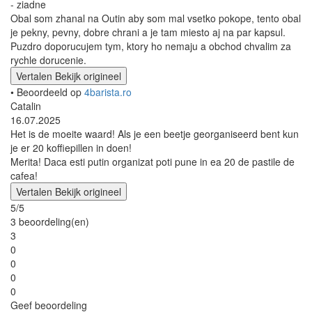
- ziadne
Obal som zhanal na Outin aby som mal vsetko pokope, tento obal
je pekny, pevny, dobre chrani a je tam miesto aj na par kapsul.
Puzdro doporucujem tym, ktory ho nemaju a obchod chvalim za
rychle dorucenie.
Vertalen
Bekijk origineel
• Beoordeeld op
4barista.ro
Catalin
16.07.2025
Het is de moeite waard! Als je een beetje georganiseerd bent kun
je er 20 koffiepillen in doen!
Merita! Daca esti putin organizat poti pune in ea 20 de pastile de
cafea!
Vertalen
Bekijk origineel
5/5
3 beoordeling(en)
3
0
0
0
0
Geef beoordeling