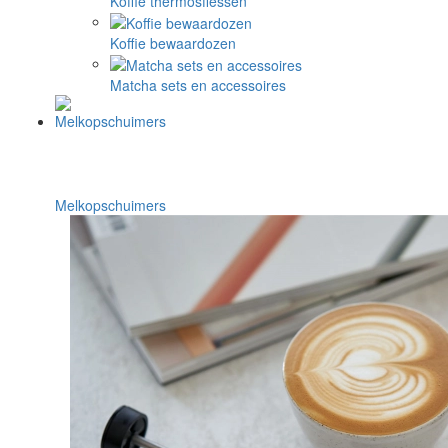
Koffie thermosflessen
Koffie bewaardozen
Matcha sets en accessoires
Melkopschuimers