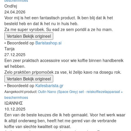
beschermhoes
Ondřej
24.04.2026
Voor mij is het een fantastisch product. Ik ben blij dat ik het
besteld heb en dat ik het nu in huis heb.
Za me super vyrobek. Su ead ze sem poridil a ze ho mam.
Vertalen
Bekijk origineel
• Beoordeeld op
Baristashop.si
Tanja
27.12.2025
Een zeer praktisch accessoire voor wie koffie binnen handbereik
wil hebben.
Zelo praktičen pripomoček za vse, ki želijo kavo na dosegu rok.
Vertalen
Bekijk origineel
• Beoordeeld op
Kafesbarista.gr
Aangekocht product:
Outin Nano (Space Grey) set - reiskoffiezetapparaat +
beschermhoes
ΙΩΑΝΝΗΣ
10.12.2025
Een van de beste keuzes die ik heb gemaakt. Voor het werk waar
ik altijd onderweg ben, heeft het me gered van de verbrande
koffie van slechte kwaliteit op straat.