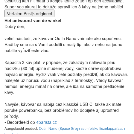
Gelukkig kan hij maar 3 kopjes koffie zetten op één acculading.
Super vec akurat to dokáže spraviť len 3 kávy na jedno nabitiet
Vertalen
Bekijk origineel
Het antwoord van de winkel
Dobrý deň,
veľmi nás teší, že kávovar Outin Nano vnímate ako super vec.
Radi by sme sa s Vami podelili o malý tip, ako z neho na jedno
nabitie vyťažiť ešte viac.
Kapacita 3 káv platí v prípade, že zakaždým nalievate plnú
nádržku (80 ml) úplne studenej vody, keďže ohrev spotrebúva
najviac energie. Výdrž však viete poľahky predĺžiť, ak do kávovaru
nalejete už horúcu vodu (napríklad z termosky). Vtedy kávovar
nemusí energiu míňať na ohrev, ale iba na samotné pretlačenie
kávy.
Navyše, kávovar sa nabíja cez klasické USB-C, takže ak máte
poruke powerbanku, bez problémov ho dobijete aj uprostred
prírody.
• Beoordeeld op
4barista.cz
Aangekocht product:
Outin Nano (Space Grey) set - reiskoffiezetapparaat +