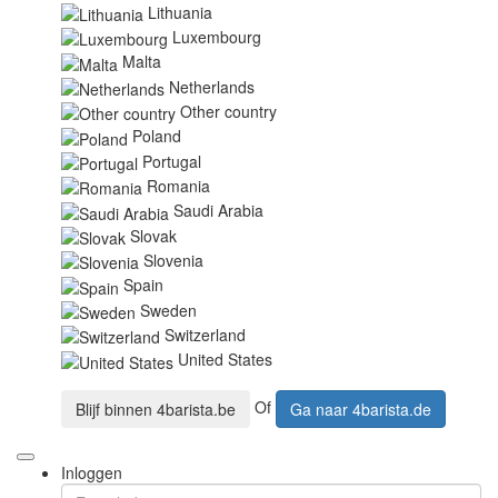
Lithuania
Luxembourg
Malta
Netherlands
Other country
Poland
Portugal
Romania
Saudi Arabia
Slovak
Slovenia
Spain
Sweden
Switzerland
United States
Of
Blijf binnen
4barista.be
Ga naar
4barista.de
Inloggen