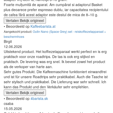
Foarte mulțumită de aparat. Am cumpărat si adaptorul Basket
plus deoarece prefer espresso dublu, iar capacitatea recipientului
de cafea fără acest adaptor este destul de mica de 8–10 g.
Vertalen
Bekijk origineel
• Beoordeeld op
Kaffeebarista.at
Aangekocht product:
Outin Nano (Space Grey) set - reiskoffiezetapparaat +
beschermhoes
Birgit
12.06.2026
Uitstekend product. Het koffiezetapparaat werkt perfect en is erg
praktisch voor onze roadtrips. De tas is ook erg stijlvol en
praktisch. De levering was erg snel. Ik beveel zowel het product
als de verkoper van harte aan.
Sehr gutes Produkt. Die Kaffeemaschine funktioniert einwandfrei
und ist für unsere Roadtrips sehr praktikabel. Auch die Tasche ist
sehr stylisch und praktikabel. Die Lieferung war sehr schnell. Ich
kann das Produkt und den Verkäufer sehr empfehlen.
Vertalen
Bekijk origineel
• Beoordeeld op
4barista.sk
csaba
15.05.2026