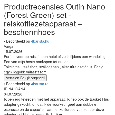
Productrecensies Outin Nano
(Forest Green) set -
reiskoffiezetapparaat +
beschermhoes
• Beoordeeld op
4barista.hu
Varga
15.07.2026
Perfect voor op reis, in een hotel of zelfs tijdens een wandeling.
Een van mijn beste aankopen tot nu toe.
Tökéletes utazáshoz, szállodában , akár túra esetén is. Eddigi
egyik legjobb választásom
Vertalen
Bekijk origineel
• Beoordeeld op
4barista.ro
IRINA IOANA
04.07.2026
Ik ben erg tevreden met het apparaat. Ik heb ook de Basket Plus-
adapter gekocht, omdat ik de voorkeur geef aan dubbele
espresso en de capaciteit van het koffiereservoir zonder deze
adapter vrij klein is, namelijk 8-10 gram.