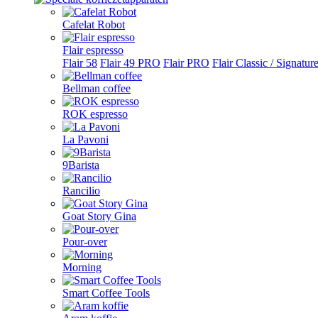
Cafelat Robot
Flair espresso
Flair 58
Flair 49 PRO
Flair PRO
Flair Classic / Signatur
Bellman coffee
ROK espresso
La Pavoni
9Barista
Rancilio
Goat Story Gina
Pour-over
Morning
Smart Coffee Tools