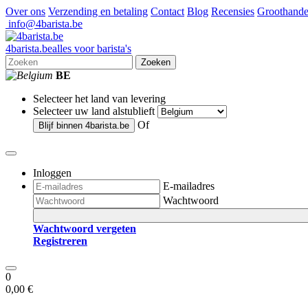
Over ons
Verzending en betaling
Contact
Blog
Recensies
Groothande
info@4barista.be
4
barista
.be
alles voor barista's
Zoeken
BE
Selecteer het land van levering
Selecteer uw land alstublieft
Of
Blijf binnen
4barista.be
Inloggen
E-mailadres
Wachtwoord
Wachtwoord vergeten
Registreren
0
0,00 €