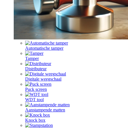
Automatische tamper
Tamper
Distributeur
Digitale weegschaal
Puck screen
WDT tool
Aanstampende matten
Knock box