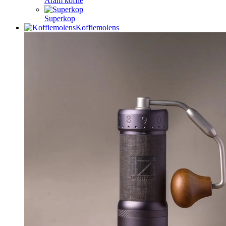
Aram koffie
Superkop
Koffiemolens