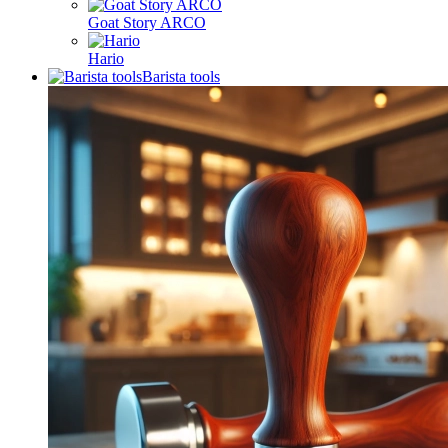
Goat Story ARCO
Hario
Barista tools