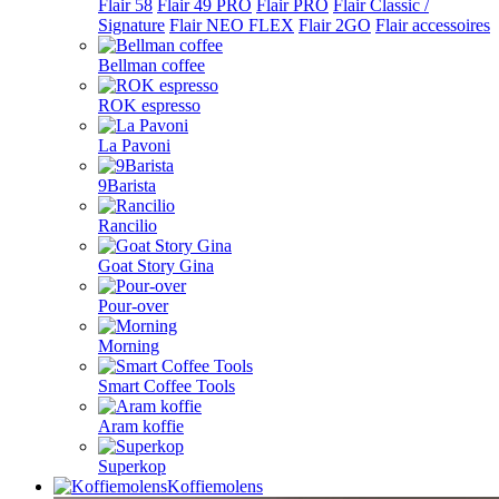
Flair 58
Flair 49 PRO
Flair PRO
Flair Classic /
Signature
Flair NEO FLEX
Flair 2GO
Flair accessoires
Bellman coffee
ROK espresso
La Pavoni
9Barista
Rancilio
Goat Story Gina
Pour-over
Morning
Smart Coffee Tools
Aram koffie
Superkop
Koffiemolens