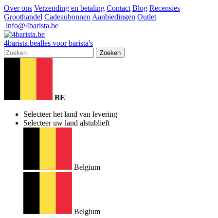
Over ons
Verzending en betaling
Contact
Blog
Recensies
Groothandel
Cadeaubonnen
Aanbiedingen
Outlet
info@4barista.be
4
barista
.be
alles voor barista's
Zoeken
BE
Selecteer het land van levering
Selecteer uw land alstublieft
Belgium
Belgium