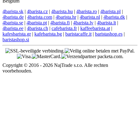
Belgium
4barista.sk
|
4barista.cz
|
4barista.hu
|
4barista.ro
|
4barista.pl
|
4barista.de
|
4barista.com
|
4barista.hr
|
4barista.nl
|
4barista.dk
|
4barista.se
|
4barista.pt
|
4barista.fi
|
4barista.lv
|
4barista.lt
|
4barista.ee
|
4barista.ch
|
cafebarista.fr
|
kaffeebarista.at
|
kafesbarista.gr
|
kafebarista.bg
|
baristacaffe.it
|
baristashop.es
|
baristashop.si
Copyright © 2016 - 2026 NajTrade s.r.o. Alle rechten
voorbehouden.