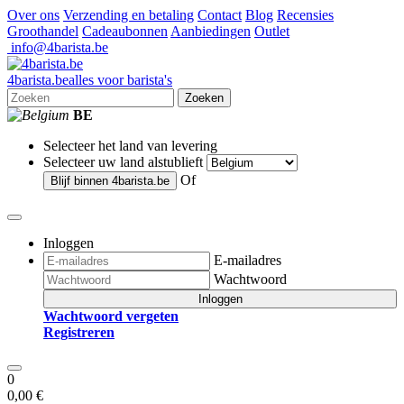
Over ons
Verzending en betaling
Contact
Blog
Recensies
Groothandel
Cadeaubonnen
Aanbiedingen
Outlet
info@4barista.be
4
barista
.be
alles voor barista's
Zoeken
BE
Selecteer het land van levering
Selecteer uw land alstublieft
Of
Blijf binnen
4barista.be
Inloggen
E-mailadres
Wachtwoord
Inloggen
Wachtwoord vergeten
Registreren
0
0,00 €