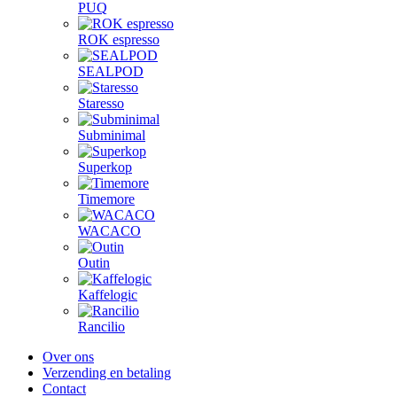
PUQ
ROK espresso
SEALPOD
Staresso
Subminimal
Superkop
Timemore
WACACO
Outin
Kaffelogic
Rancilio
Over ons
Verzending en betaling
Contact