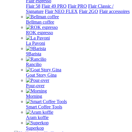
Flair espresso
Flair 58
Flair 49 PRO
Flair PRO
Flair Classic /
Signature
Flair NEO FLEX
Flair 2GO
Flair accessoires
Bellman coffee
ROK espresso
La Pavoni
9Barista
Rancilio
Goat Story Gina
Pour-over
Morning
Smart Coffee Tools
Aram koffie
Superkop