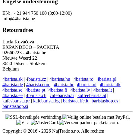
Engelse ondersteuning
EN: +421 944 750 100 (8:00-12:00)
info@4barista.be
Retouradres
Lucia Kováčová
EXPANDECO – PACKETA
92660223 - 4barista.be
Nieuwe Weerd 22
3650 Dilsen - Stokkem
Belgium
4barista.sk
|
4barista.cz
|
4barista.hu
|
4barista.ro
|
4barista.pl
|
4barista.de
|
4barista.com
|
4barista.hr
|
4barista.nl
|
4barista.dk
|
4barista.se
|
4barista.pt
|
4barista.fi
|
4barista.lv
|
4barista.lt
|
4barista.ee
|
4barista.ch
|
cafebarista.fr
|
kaffeebarista.at
|
kafesbarista.gr
|
kafebarista.bg
|
baristacaffe.it
|
baristashop.es
|
baristashop.si
Copyright © 2016 - 2026 NajTrade s.r.o. Alle rechten