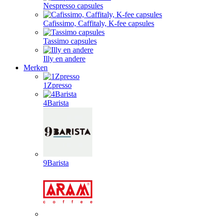
Nespresso capsules
Cafissimo, Caffitaly, K-fee capsules
Tassimo capsules
Illy en andere
Merken
1Zpresso
4Barista
9Barista