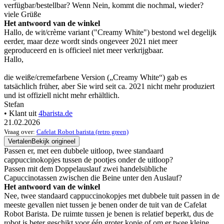
verfügbar/bestellbar? Wenn Nein, kommt die nochmal, wieder?
viele Grüße
Het antwoord van de winkel
Hallo, de wit/crème variant ("Creamy White") bestond wel degelijk
eerder, maar deze wordt sinds ongeveer 2021 niet meer
geproduceerd en is officieel niet meer verkrijgbaar.
Hallo,
die weiße/cremefarbene Version („Creamy White“) gab es
tatsächlich früher, aber Sie wird seit ca. 2021 nicht mehr produziert
und ist offiziell nicht mehr erhältlich.
Stefan
• Klant uit
4barista.de
21.02.2026
Vraag over:
Cafelat Robot barista (retro green)
Vertalen
Bekijk origineel
Passen er, met een dubbele uitloop, twee standaard
cappuccinokopjes tussen de pootjes onder de uitloop?
Passen mit dem Doppelauslauf zwei handelsübliche
Capuccinotassen zwischen die Beine unter den Auslauf?
Het antwoord van de winkel
Nee, twee standaard cappuccinokopjes met dubbele tuit passen in de
meeste gevallen niet tussen je benen onder de tuit van de Cafelat
Robot Barista. De ruimte tussen je benen is relatief beperkt, dus de
robot is beter geschikt voor één groter kopje of om er twee kleine