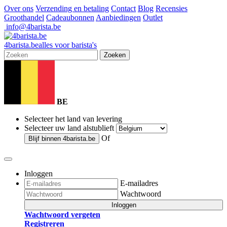
Over ons
Verzending en betaling
Contact
Blog
Recensies
Groothandel
Cadeaubonnen
Aanbiedingen
Outlet
info@4barista.be
4
barista
.be
alles voor barista's
Zoeken
BE
Selecteer het land van levering
Selecteer uw land alstublieft
Of
Blijf binnen
4barista.be
Inloggen
E-mailadres
Wachtwoord
Inloggen
Wachtwoord vergeten
Registreren