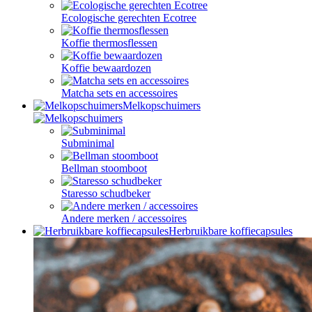
Ecologische gerechten Ecotree
Koffie thermosflessen
Koffie bewaardozen
Matcha sets en accessoires
Melkopschuimers
Subminimal
Bellman stoomboot
Staresso schudbeker
Andere merken / accessoires
Herbruikbare koffiecapsules