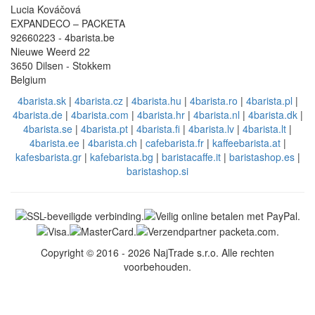
Lucia Kováčová
EXPANDECO – PACKETA
92660223 - 4barista.be
Nieuwe Weerd 22
3650 Dilsen - Stokkem
Belgium
4barista.sk
|
4barista.cz
|
4barista.hu
|
4barista.ro
|
4barista.pl
|
4barista.de
|
4barista.com
|
4barista.hr
|
4barista.nl
|
4barista.dk
|
4barista.se
|
4barista.pt
|
4barista.fi
|
4barista.lv
|
4barista.lt
|
4barista.ee
|
4barista.ch
|
cafebarista.fr
|
kaffeebarista.at
|
kafesbarista.gr
|
kafebarista.bg
|
baristacaffe.it
|
baristashop.es
|
baristashop.si
Copyright © 2016 - 2026 NajTrade s.r.o. Alle rechten
voorbehouden.