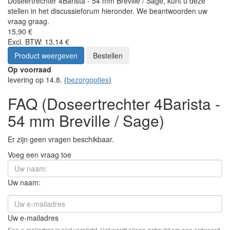
Doseertrechter 4Barista - 54 mm Breville / Sage, kunt u deze
stellen in het discussieforum hieronder. We beantwoorden uw
vraag graag.
15,90 €
Excl. BTW: 13,14 €
Product weergeven
Bestellen
Op voorraad
levering op 14.8.
(
bezorgopties
)
FAQ (Doseertrechter 4Barista -
54 mm Breville / Sage)
Er zijn geen vragen beschikbaar.
Voeg een vraag toe
Uw naam:
Uw e-mailadres
Een e-mailadres is niet verplicht. Het wordt alleen gebruikt om een antwoord