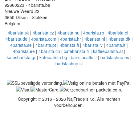
92660223 - 4barista.be
Nieuwe Weerd 22
3650 Dilsen - Stokkem
Belgium
4barista.sk
|
4barista.cz
|
4barista.hu
|
4barista.ro
|
4barista.pl
|
4barista.de
|
4barista.com
|
4barista.hr
|
4barista.nl
|
4barista.dk
|
4barista.se
|
4barista.pt
|
4barista.fi
|
4barista.lv
|
4barista.lt
|
4barista.ee
|
4barista.ch
|
cafebarista.fr
|
kaffeebarista.at
|
kafesbarista.gr
|
kafebarista.bg
|
baristacaffe.it
|
baristashop.es
|
baristashop.si
Copyright © 2016 - 2026 NajTrade s.r.o. Alle rechten
voorbehouden.