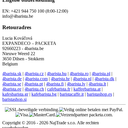
EN: +421 944 750 100 (8:00-12:00)
info@4barista.be
Retouradres
Lucia Kováčová
EXPANDECO – PACKETA
92660223 - 4barista.be
Nieuwe Weerd 22
3650 Dilsen - Stokkem
Belgium
4barista.sk
|
4barista.cz
|
4barista.hu
|
4barista.ro
|
4barista.pl
|
4barista.de
|
4barista.com
|
4barista.hr
|
4barista.nl
|
4barista.dk
|
4barista.se
|
4barista.pt
|
4barista.fi
|
4barista.lv
|
4barista.lt
|
4barista.ee
|
4barista.ch
|
cafebarista.fr
|
kaffeebarista.at
|
kafesbarista.gr
|
kafebarista.bg
|
baristacaffe.it
|
baristashop.es
|
baristashop.si
Copyright © 2016 - 2026 NajTrade s.r.o. Alle rechten
voorbehouden.