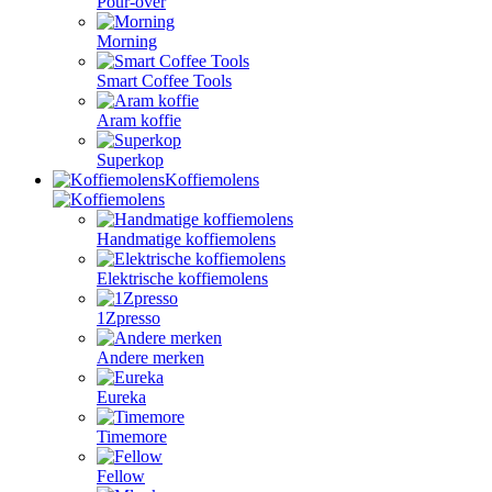
Pour-over
Morning
Smart Coffee Tools
Aram koffie
Superkop
Koffiemolens
Handmatige koffiemolens
Elektrische koffiemolens
1Zpresso
Andere merken
Eureka
Timemore
Fellow