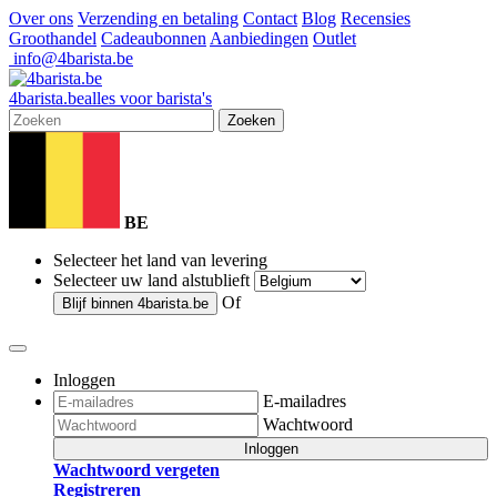
Over ons
Verzending en betaling
Contact
Blog
Recensies
Groothandel
Cadeaubonnen
Aanbiedingen
Outlet
info@4barista.be
4
barista
.be
alles voor barista's
Zoeken
BE
Selecteer het land van levering
Selecteer uw land alstublieft
Of
Blijf binnen
4barista.be
Inloggen
E-mailadres
Wachtwoord
Inloggen
Wachtwoord vergeten
Registreren