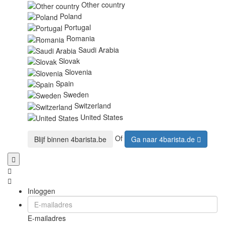
Other country
Poland
Portugal
Romania
Saudi Arabia
Slovak
Slovenia
Spain
Sweden
Switzerland
United States
Of
Blijf binnen
4barista.be
Ga naar
4barista.de
Inloggen
E-mailadres