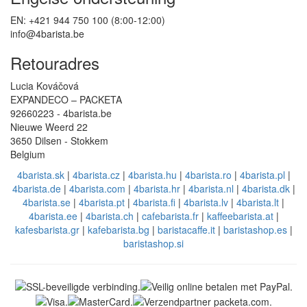
EN: +421 944 750 100 (8:00-12:00)
info@4barista.be
Retouradres
Lucia Kováčová
EXPANDECO – PACKETA
92660223 - 4barista.be
Nieuwe Weerd 22
3650 Dilsen - Stokkem
Belgium
4barista.sk
|
4barista.cz
|
4barista.hu
|
4barista.ro
|
4barista.pl
|
4barista.de
|
4barista.com
|
4barista.hr
|
4barista.nl
|
4barista.dk
|
4barista.se
|
4barista.pt
|
4barista.fi
|
4barista.lv
|
4barista.lt
|
4barista.ee
|
4barista.ch
|
cafebarista.fr
|
kaffeebarista.at
|
kafesbarista.gr
|
kafebarista.bg
|
baristacaffe.it
|
baristashop.es
|
baristashop.si