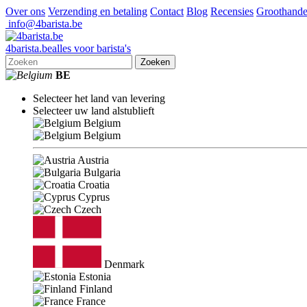
Over ons
Verzending en betaling
Contact
Blog
Recensies
Groothande
info@4barista.be
4
barista
.be
alles voor barista's
Zoeken
BE
Selecteer het land van levering
Selecteer uw land alstublieft
Belgium
Belgium
Austria
Bulgaria
Croatia
Cyprus
Czech
Denmark
Estonia
Finland
France