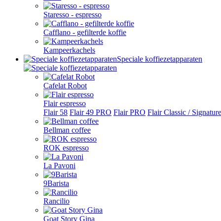
Staresso - espresso
Cafflano - gefilterde koffie
Kampeerkachels
Speciale koffiezetapparaten
Cafelat Robot
Flair espresso
Flair 58
Flair 49 PRO
Flair PRO
Flair Classic / Signatur
Bellman coffee
ROK espresso
La Pavoni
9Barista
Rancilio
Goat Story Gina