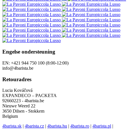
Engelse ondersteuning
EN: +421 944 750 100 (8:00-12:00)
info@4barista.be
Retouradres
Lucia Kováčová
EXPANDECO – PACKETA
92660223 - 4barista.be
Nieuwe Weerd 22
3650 Dilsen - Stokkem
Belgium
4barista.sk
|
4barista.cz
|
4barista.hu
|
4barista.ro
|
4barista.pl
|