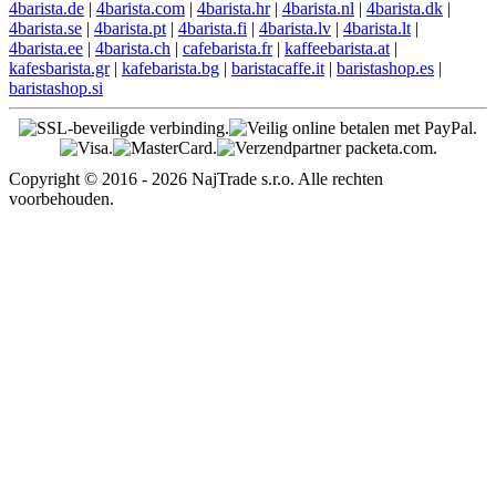
4barista.de
|
4barista.com
|
4barista.hr
|
4barista.nl
|
4barista.dk
|
4barista.se
|
4barista.pt
|
4barista.fi
|
4barista.lv
|
4barista.lt
|
4barista.ee
|
4barista.ch
|
cafebarista.fr
|
kaffeebarista.at
|
kafesbarista.gr
|
kafebarista.bg
|
baristacaffe.it
|
baristashop.es
|
baristashop.si
Copyright © 2016 - 2026 NajTrade s.r.o. Alle rechten
voorbehouden.