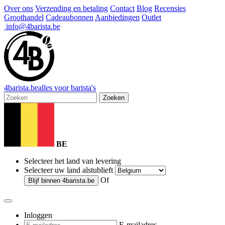
Over ons
Verzending en betaling
Contact
Blog
Recensies
Groothandel
Cadeaubonnen
Aanbiedingen
Outlet
info@4barista.be
4
barista
.be
alles voor barista's
Zoeken
BE
Selecteer het land van levering
Selecteer uw land alstublieft
Of
Blijf binnen
4barista.be
Inloggen
E-mailadres