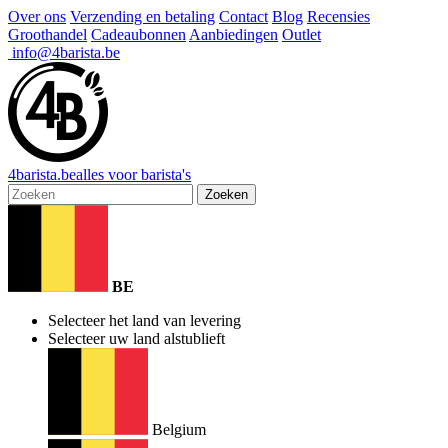
Over ons
Verzending en betaling
Contact
Blog
Recensies
Groothandel
Cadeaubonnen
Aanbiedingen
Outlet
info@4barista.be
4
barista
.be
alles voor barista's
Zoeken
BE
Selecteer het land van levering
Selecteer uw land alstublieft
Belgium