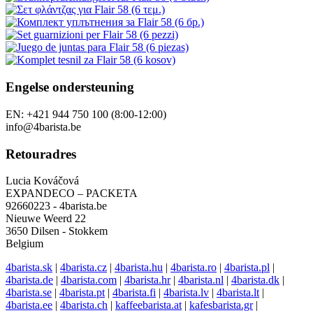
Engelse ondersteuning
EN: +421 944 750 100 (8:00-12:00)
info@4barista.be
Retouradres
Lucia Kováčová
EXPANDECO – PACKETA
92660223 - 4barista.be
Nieuwe Weerd 22
3650 Dilsen - Stokkem
Belgium
4barista.sk
|
4barista.cz
|
4barista.hu
|
4barista.ro
|
4barista.pl
|
4barista.de
|
4barista.com
|
4barista.hr
|
4barista.nl
|
4barista.dk
|
4barista.se
|
4barista.pt
|
4barista.fi
|
4barista.lv
|
4barista.lt
|
4barista.ee
|
4barista.ch
|
kaffeebarista.at
|
kafesbarista.gr
|