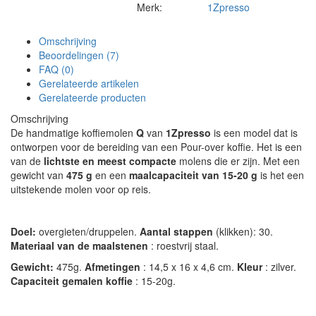
Merk:
1Zpresso
Omschrijving
Beoordelingen (7)
FAQ (0)
Gerelateerde artikelen
Gerelateerde producten
Omschrijving
De handmatige koffiemolen
Q
van
1Zpresso
is een model dat is
ontworpen voor de bereiding van een Pour-over koffie. Het is een
van de
lichtste en meest compacte
molens die er zijn. Met een
gewicht van
475 g
en een
maalcapaciteit van 15-20 g
is het een
uitstekende molen voor op reis.
Doel:
overgieten/druppelen.
Aantal stappen
(klikken): 30.
Materiaal van de maalstenen
: roestvrij staal.
Gewicht:
475g.
Afmetingen
: 14,5 x 16 x 4,6 cm.
Kleur
: zilver.
Capaciteit gemalen koffie
: 15-20g.