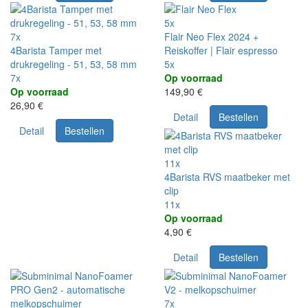
5x
7x
Flair Neo Flex 2024 +
4Barista Tamper met
Reiskoffer | Flair espresso
drukregeling - 51, 53, 58 mm
5x
7x
Op voorraad
Op voorraad
149,90 €
26,90 €
Detail
Bestellen
Detail
Bestellen
11x
4Barista RVS maatbeker met
clip
11x
Op voorraad
4,90 €
Detail
Bestellen
7x