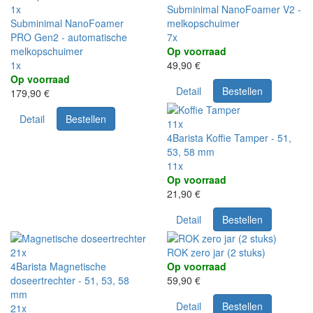
1x
Subminimal NanoFoamer V2 -
Subminimal NanoFoamer
melkopschuimer
PRO Gen2 - automatische
7x
melkopschuimer
Op voorraad
1x
49,90 €
Op voorraad
Detail
Bestellen
179,90 €
Detail
Bestellen
11x
4Barista Koffie Tamper - 51,
53, 58 mm
11x
Op voorraad
21,90 €
Detail
Bestellen
21x
ROK zero jar (2 stuks)
4Barista Magnetische
Op voorraad
doseertrechter - 51, 53, 58
59,90 €
mm
Detail
Bestellen
21x