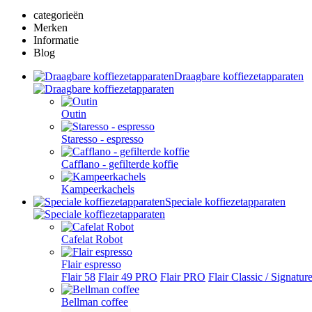
categorieën
Merken
Informatie
Blog
Draagbare koffiezetapparaten
Outin
Staresso - espresso
Cafflano - gefilterde koffie
Kampeerkachels
Speciale koffiezetapparaten
Cafelat Robot
Flair espresso
Flair 58
Flair 49 PRO
Flair PRO
Flair Classic / Signatur
Bellman coffee