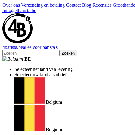
Over ons
Verzending en betaling
Contact
Blog
Recensies
Groothande
info@4barista.be
4
barista
.be
alles voor barista's
Zoeken
BE
Selecteer het land van levering
Selecteer uw land alstublieft
Belgium
Belgium