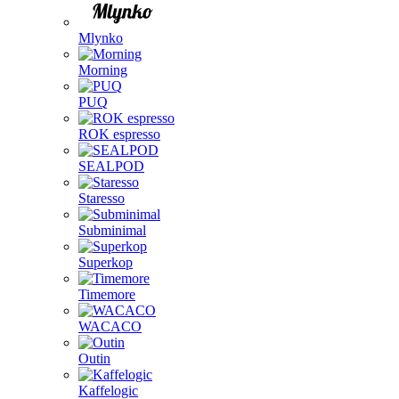
Mlynko
Morning
PUQ
ROK espresso
SEALPOD
Staresso
Subminimal
Superkop
Timemore
WACACO
Outin
Kaffelogic