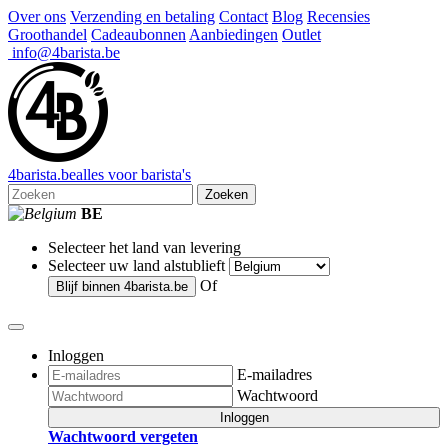
Over ons
Verzending en betaling
Contact
Blog
Recensies
Groothandel
Cadeaubonnen
Aanbiedingen
Outlet
info@4barista.be
4
barista
.be
alles voor barista's
Zoeken
BE
Selecteer het land van levering
Selecteer uw land alstublieft
Of
Blijf binnen
4barista.be
Inloggen
E-mailadres
Wachtwoord
Inloggen
Wachtwoord vergeten