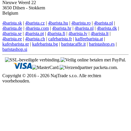
Nieuwe Weerd 22
3650 Dilsen - Stokkem
Belgium
4barista.sk
|
4barista.cz
|
4barista.hu
|
4barista.ro
|
4barista.pl
|
4barista.de
|
4barista.com
|
4barista.hr
|
4barista.nl
|
4barista.dk
|
4barista.se
|
4barista.pt
|
4barista.fi
|
4barista.lv
|
4barista.lt
|
4barista.ee
|
4barista.ch
|
cafebarista.fr
|
kaffeebarista.at
|
kafesbarista.gr
|
kafebarista.bg
|
baristacaffe.it
|
baristashop.es
|
baristashop.si
Copyright © 2016 - 2026 NajTrade s.r.o. Alle rechten
voorbehouden.