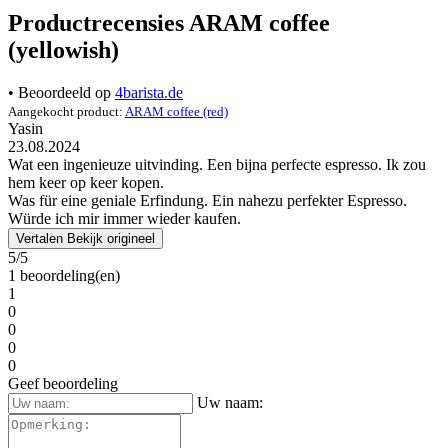
Productrecensies ARAM coffee
(yellowish)
• Beoordeeld op
4barista.de
Aangekocht product:
ARAM coffee (red)
Yasin
23.08.2024
Wat een ingenieuze uitvinding. Een bijna perfecte espresso. Ik zou
hem keer op keer kopen.
Was für eine geniale Erfindung. Ein nahezu perfekter Espresso.
Würde ich mir immer wieder kaufen.
Vertalen
Bekijk origineel
5/5
1 beoordeling(en)
1
0
0
0
0
Geef beoordeling
Uw naam: