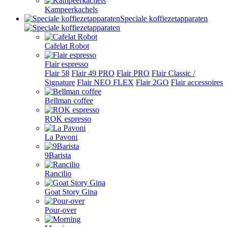
Kampeerkachels
Speciale koffiezetapparaten
Cafelat Robot
Flair espresso
Flair 58
Flair 49 PRO
Flair PRO
Flair Classic /
Signature
Flair NEO FLEX
Flair 2GO
Flair accessoires
Bellman coffee
ROK espresso
La Pavoni
9Barista
Rancilio
Goat Story Gina
Pour-over