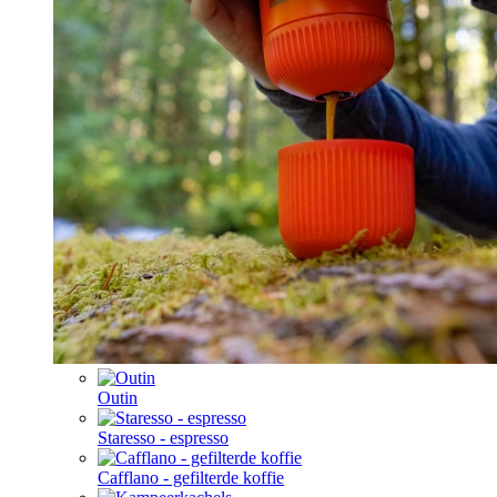
Outin
Staresso - espresso
Cafflano - gefilterde koffie