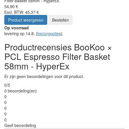
Filter Basket 58mm - HyperEx.
54,90 €
Excl. BTW: 45,37 €
Product weergeven
Bestellen
Op voorraad
levering op 14.8.
(
bezorgopties
)
Productrecensies BooKoo ×
PCL Espresso Filter Basket
58mm - HyperEx
Er zijn geen beoordelingen voor dit product.
0/5
0 beoordeling(en)
0
0
0
0
0
Geef beoordeling