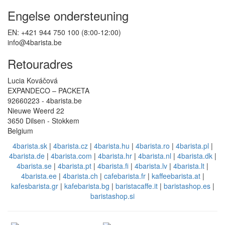
Engelse ondersteuning
EN: +421 944 750 100 (8:00-12:00)
info@4barista.be
Retouradres
Lucia Kováčová
EXPANDECO – PACKETA
92660223 - 4barista.be
Nieuwe Weerd 22
3650 Dilsen - Stokkem
Belgium
4barista.sk
|
4barista.cz
|
4barista.hu
|
4barista.ro
|
4barista.pl
|
4barista.de
|
4barista.com
|
4barista.hr
|
4barista.nl
|
4barista.dk
|
4barista.se
|
4barista.pt
|
4barista.fi
|
4barista.lv
|
4barista.lt
|
4barista.ee
|
4barista.ch
|
cafebarista.fr
|
kaffeebarista.at
|
kafesbarista.gr
|
kafebarista.bg
|
baristacaffe.it
|
baristashop.es
|
baristashop.si