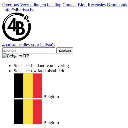
Over ons
Verzending en betaling
Contact
Blog
Recensies
Groothande
info@4barista.be
4
barista
.be
alles voor barista's
Zoeken
BE
Selecteer het land van levering
Selecteer uw land alstublieft
Belgium
Belgium