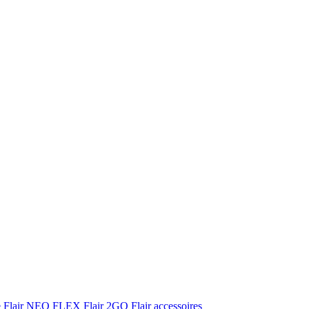
e
Flair NEO FLEX
Flair 2GO
Flair accessoires