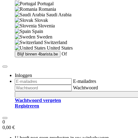
Portugal
Romania
Saudi Arabia
Slovak
Slovenia
Spain
Sweden
Switzerland
United States
Of
Blijf binnen
4barista.be
Inloggen
E-mailadres
Wachtwoord
Wachtwoord vergeten
Registreren
0
0,00 €
U heeft nog geen producten in uw winkelwagen.