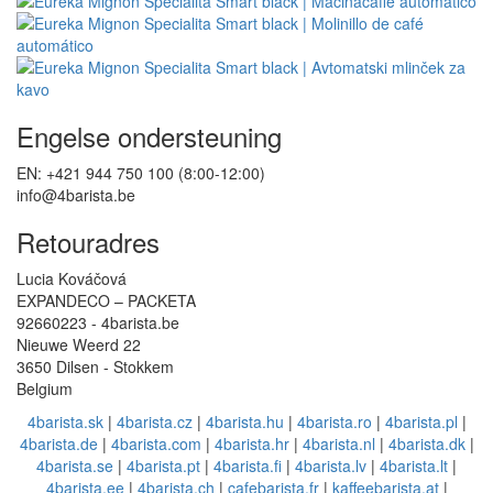
Engelse ondersteuning
EN: +421 944 750 100 (8:00-12:00)
info@4barista.be
Retouradres
Lucia Kováčová
EXPANDECO – PACKETA
92660223 - 4barista.be
Nieuwe Weerd 22
3650 Dilsen - Stokkem
Belgium
4barista.sk
|
4barista.cz
|
4barista.hu
|
4barista.ro
|
4barista.pl
|
4barista.de
|
4barista.com
|
4barista.hr
|
4barista.nl
|
4barista.dk
|
4barista.se
|
4barista.pt
|
4barista.fi
|
4barista.lv
|
4barista.lt
|
4barista.ee
|
4barista.ch
|
cafebarista.fr
|
kaffeebarista.at
|