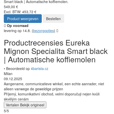
Smart black | Automatische koffiemolen.
549,00 €
Excl. BTW: 453,72 €
Product weergeven
Bestellen
Op voorraad
levering op 14.8.
(
bezorgopties
)
Productrecensies Eureka
Mignon Specialita Smart black
| Automatische koffiemolen
• Beoordeeld op
4barista.cz
Milan
09.12.2025
Aangename, communicatieve winkel, een echte aanrader, niet
alleen vanwege de geweldige prijzen
Příjemý, komunikativní obchod, velmi doporučuji nejen kvůli
skvělým cenám
Vertalen
Bekijk origineel
5/5